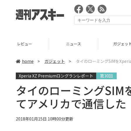
ニュース
ガジェット
ゲーム
home
>
ガジェット
>
タイのローミングSIMをXperi
Xperia XZ Premiumロングランレポート
第30回
タイのローミングSIMをXp
てアメリカで通信した
2018年01月15日 10時00分更新