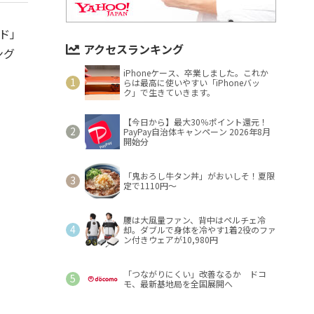
ード」
アクセスランキング
ング
iPhoneケース、卒業しました。これか
らは最高に使いやすい「iPhoneバッ
ク」で生きていきます。
【今日から】最大30％ポイント還元！
PayPay自治体キャンペーン 2026年8月
開始分
「鬼おろし牛タン丼」がおいしそ！夏限
定で1110円～
腰は大風量ファン、背中はペルチェ冷
却。ダブルで身体を冷やす1着2役のファ
ン付きウェアが10,980円
「つながりにくい」改善なるか ドコ
モ、最新基地局を全国展開へ