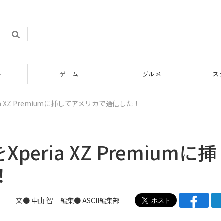
グルメ
スタートアップ
a XZ Premiumに挿してアメリカで通信した！
eria XZ Premiumに
！
文● 中山 智 編集● ASCII編集部