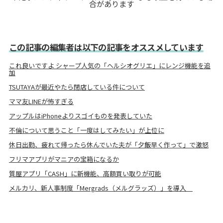
合があります
この記事の編集者は以下の記事をオススメしています
これ良いですよ シャープ人気の「ヘルシオグリエ」にレンジ機能を追
加
TSUTAYAが最近やたら閉店している件について
ママ友LINEが怖すぎる
アップルはiPhoneよりスゴイものを発表していた
不倫について思うこと「一度はしてみたい」が上位に
休日出勤、疲れて帰ったら休んでいた夫が「夕飯早く作って」で激怒
フリマアプリがマニアの宝箱になるか
質屋アプリ「CASH」に新機能、高額買い取りが可能
メルカリ、新人事制度「Mergrads（メルグラッズ）」を導入