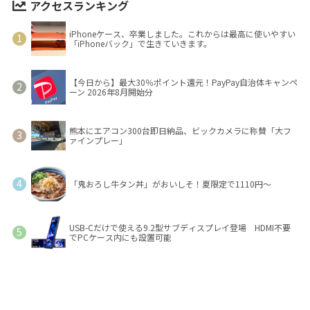
アクセスランキング
iPhoneケース、卒業しました。これからは最高に使いやすい
「iPhoneバック」で生きていきます。
【今日から】最大30％ポイント還元！PayPay自治体キャンペ
ーン 2026年8月開始分
熊本にエアコン300台即日納品、ビックカメラに称賛「大フ
ァインプレー」
「鬼おろし牛タン丼」がおいしそ！夏限定で1110円～
USB-Cだけで使える9.2型サブディスプレイ登場 HDMI不要
でPCケース内にも設置可能