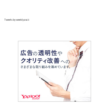
Tweets by weeklyascii