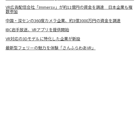
VR広告配信会社「Immersv」が約11億円の資金を調達 日本企業も複
数参加
中国・深センの360度カメラ企業、約3億3000万円の資金を調達
IBC岩手放送、VRアプリを提供開始
VR対応の3Dモデルに特化した企業が新設
最新型フェリーの魅力を体験「さんふらわあVR」