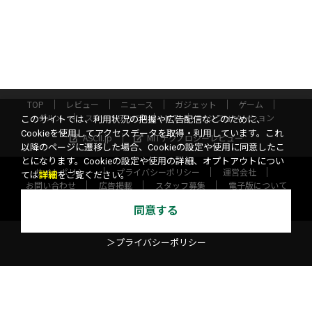
TOP
レビュー
ニュース
ガジェット
ゲーム
グルメ
スタートアップ
ICT
インフォメーション
このサイトでは、利用状況の把握や広告配信などのために、
Cookieを使用してアクセスデータを取得・利用しています。これ
ASCII.jp
MITテクノロジーレビュー
以降のページに遷移した場合、Cookieの設定や使用に同意したこ
とになります。Cookieの設定や使用の詳細、オプトアウトについ
サイトポリシー
プライバシーポリシー
運営会社
ては
詳細
をご覧ください。
お問い合わせ
広告掲載
スタッフ募集
電子版について
©KADOKAWA ASCII Research Laboratories, Inc. 2026
同意する
＞プライバシーポリシー