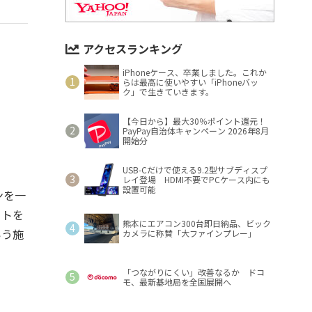
アクセスランキング
iPhoneケース、卒業しました。これか
らは最高に使いやすい「iPhoneバッ
ク」で生きていきます。
【今日から】最大30％ポイント還元！
PayPay自治体キャンペーン 2026年8月
開始分
USB-Cだけで使える9.2型サブディスプ
レイ登場 HDMI不要でPCケース内にも
設置可能
ンを一
ットを
熊本にエアコン300台即日納品、ビック
いう施
カメラに称賛「大ファインプレー」
「つながりにくい」改善なるか ドコ
モ、最新基地局を全国展開へ