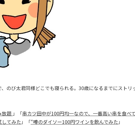
、のび太君同様どこでも寝られる。30歳になるまでにストリ
み放題
」「
串カツ田中が100円均一なので、一番高い串を食べ
試してみた
」「
“噂のダイソー100円ワインを飲んでみた
」