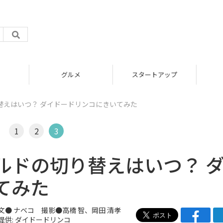
グルメ
スタートアップ
替えはいつ？ ダイドードリンコにきいてみた
1
2
3
ルドの切り替えはいつ？ 
てみた
文●
ナベコ
撮影●高橋 智、岡田 清孝
提供: ダイドードリンコ