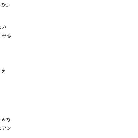
のつ
たい
てみる
」
いま
でみな
のアン