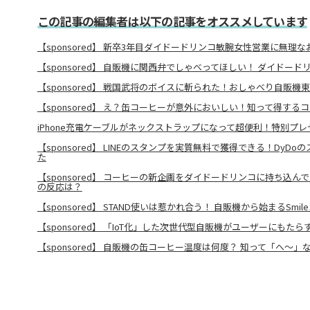
この記事の編集者は以下の記事をオススメしています
【sponsored】 新卒3年目ダイドードリンコ敏腕女性営業に無理
【sponsored】 自販機に関西弁でしゃべってほしい！ ダイドー
【sponsored】 戦国武将のボイスに斬られた！おしゃべり自販機
【sponsored】 え？缶コーヒーが意外においしい！知って得する
iPhone充電ケーブルがネックストラップになって超便利！特別プレ
【sponsored】 LINEのスタンプを実質無料で獲得できる！DyD
た
【sponsored】 コーヒーの新企画をダイドードリンコに持ち込ん
の反応は？
【sponsored】 STAND使いは惹かれ合う！ 自販機から始まるSmi
【sponsored】 「IoT化」した次世代型自販機がユーザーにもた
【sponsored】 自販機の缶コーヒー温度は何度？ 知って「へ～