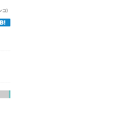
ンコ）
へ