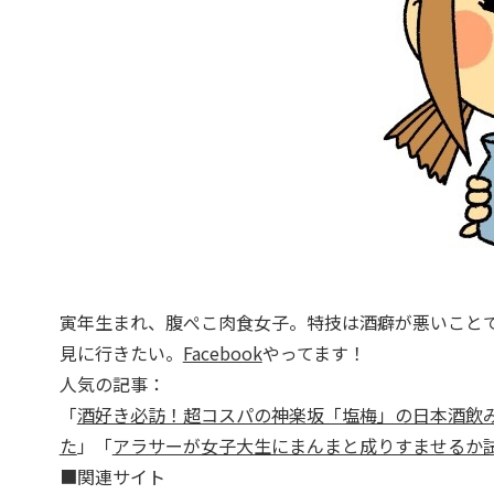
寅年生まれ、腹ぺこ肉食女子。特技は酒癖が悪いことで
見に行きたい。
Facebook
やってます！
人気の記事：
「
酒好き必訪！超コスパの神楽坂「塩梅」の日本酒飲
た
」「
アラサーが女子大生にまんまと成りすませるか
■関連サイト