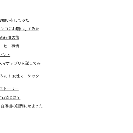
なお願いをしてみた
ドリンコにお願いしてみた
東西行脚の旅
コーヒー事情
ゼント
oのスマホアプリを試してみ
でみた！ 女性マーケッター
leストーリー
らす価値とは？
」な自販機の疑問にせまった