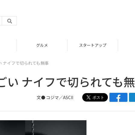
グルメ
スタートアップ
 ナイフで切られても無事
ごい ナイフで切られても
文●
コジマ／ASCII