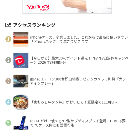
アクセスランキング
iPhoneケース、卒業しました。これからは最高に使いやすい
「iPhoneバック」で生きていきます。
【今日から】最大30％ポイント還元！PayPay自治体キャンペ
ーン 2026年8月開始分
熊本にエアコン300台即日納品、ビックカメラに称賛「大フ
ァインプレー」
「鬼おろし牛タン丼」がおいしそ！夏限定で1110円～
USB-Cだけで使える9.2型サブディスプレイ登場 HDMI不要
でPCケース内にも設置可能