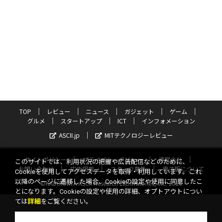
TOP
レビュー
ニュース
ガジェット
ゲーム
グルメ
スタートアップ
ICT
インフォメーション
ASCII.jp
MITテクノロジーレビュー
サイトポリシー
プライバシーポリシー
運営会社
このサイトでは、利用状況の把握や広告配信などのために、
お問い合わせ
広告掲載
スタッフ募集
電子版について
Cookieを使用してアクセスデータを取得・利用しています。これ
以降のページに遷移した場合、Cookieの設定や使用に同意したこ
©KADOKAWA ASCII Research Laboratories, Inc. 2026
とになります。Cookieの設定や使用の詳細、オプトアウトについ
ては
詳細
をご覧ください。