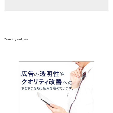
Tweets by weeklyascii