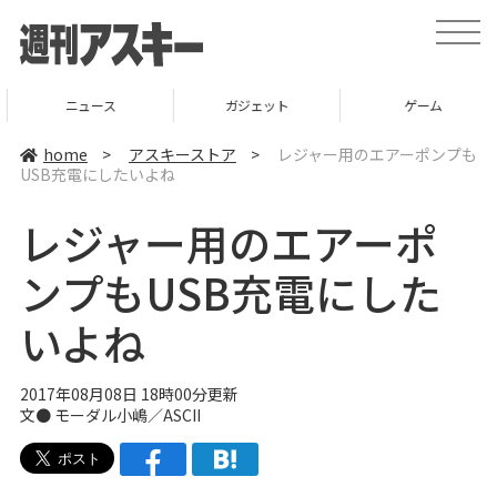
t
o
g
g
l
ニュース
ガジェット
ゲーム
e
n
a
home
>
アスキーストア
>
レジャー用のエアーポンプも
v
USB充電にしたいよね
i
g
a
レジャー用のエアーポ
t
i
o
ンプもUSB充電にした
n
いよね
2017年08月08日 18時00分更新
文●
モーダル小嶋／ASCII