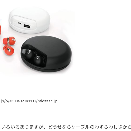
e.jp/p/4580492349932/?aid=asciijp
ンはいろいろありますが、どうせならケーブルのわずらわしさか