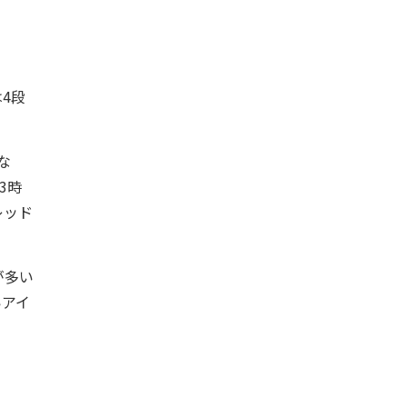
4段
な
3時
レッド
が多い
いアイ