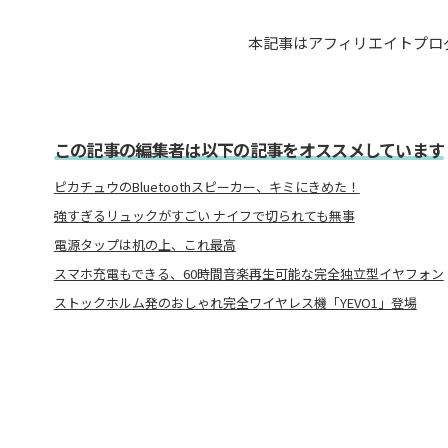
本記事はアフィリエイトプロ
この記事の編集者は以下の記事をオススメしています
ピカチュウのBluetoothスピーカー、キミにきめた！
強すぎるリュックがすごい ナイフで切られても無事
電源タップは机の上、これ最高
スマホ充電もできる、60時間音楽再生可能な完全独立型イヤフォン
ストックホルム発のおしゃれ完全ワイヤレス機「YEVO1」登場