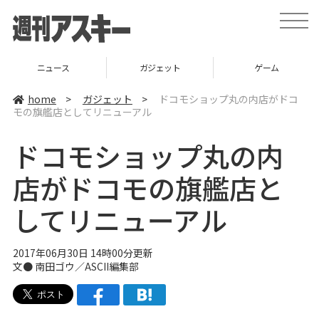
t
o
g
g
l
ニュース
ガジェット
ゲーム
e
n
a
home
>
ガジェット
>
ドコモショップ丸の内店がドコ
v
モの旗艦店としてリニューアル
i
g
a
ドコモショップ丸の内
t
i
o
店がドコモの旗艦店と
n
してリニューアル
2017年06月30日 14時00分更新
文● 南田ゴウ／ASCII編集部