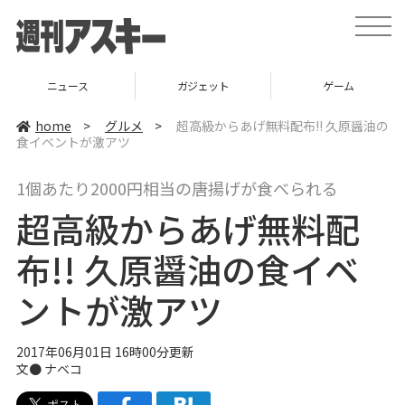
t
o
g
g
l
ニュース
ガジェット
ゲーム
e
n
a
home
>
グルメ
>
超高級からあげ無料配布!! 久原醤油の
v
食イベントが激アツ
i
g
a
1個あたり2000円相当の唐揚げが食べられる
t
i
超高級からあげ無料配
o
n
布!! 久原醤油の食イベ
ントが激アツ
2017年06月01日 16時00分更新
文●
ナベコ