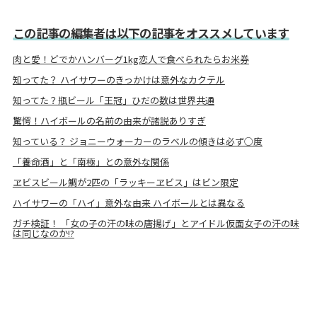
この記事の編集者は以下の記事をオススメしています
肉と愛！どでかハンバーグ1kg恋人で食べられたらお米券
知ってた？ ハイサワーのきっかけは意外なカクテル
知ってた？瓶ビール「王冠」ひだの数は世界共通
驚愕！ハイボールの名前の由来が諸説ありすぎ
知っている？ ジョニーウォーカーのラベルの傾きは必ず○度
「養命酒」と「南極」との意外な関係
ヱビスビール鯛が2匹の「ラッキーヱビス」はビン限定
ハイサワーの「ハイ」意外な由来 ハイボールとは異なる
ガチ検証！ 「女の子の汗の味の唐揚げ」とアイドル仮面女子の汗の味
は同じなのか!?