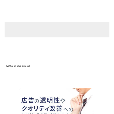
Tweets by weeklyascii