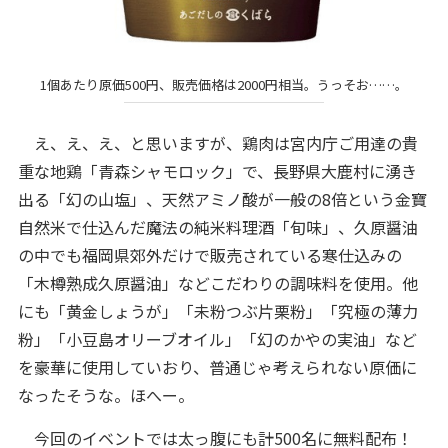
1個あたり原価500円、販売価格は2000円相当。うっそお……。
え、え、え、と思いますが、鶏肉は宮内庁ご用達の貴
重な地鶏「青森シャモロック」で、長野県大鹿村に湧き
出る「幻の山塩」、天然アミノ酸が一般の8倍という金寶
自然米で仕込んだ魔法の純米料理酒「旬味」、久原醤油
の中でも福岡県郊外だけで販売されている寒仕込みの
「木樽熟成久原醤油」などこだわりの調味料を使用。他
にも「黄金しょうが」「未粉つぶ片栗粉」「究極の薄力
粉」「小豆島オリーブオイル」「幻のかやの実油」など
を豪華に使用していおり、普通じゃ考えられない原価に
なったそうな。ほへー。
今回のイベントでは太っ腹にも計500名に無料配布！