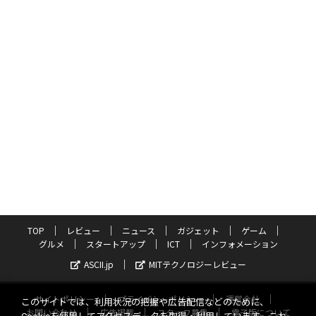
TOP
レビュー
ニュース
ガジェット
ゲーム
グルメ
スタートアップ
ICT
インフォメーション
ASCII.jp
MITテクノロジーレビュー
サイトポリシー
プライバシーポリシー
運営会社
このサイトでは、利用状況の把握や広告配信などのために、
お問い合わせ
広告掲載
スタッフ募集
電子版について