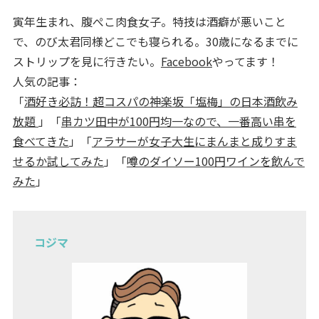
寅年生まれ、腹ぺこ肉食女子。特技は酒癖が悪いこと
で、のび太君同様どこでも寝られる。30歳になるまでに
ストリップを見に行きたい。
Facebook
やってます！
人気の記事：
「
酒好き必訪！超コスパの神楽坂「塩梅」の日本酒飲み
放題
」「
串カツ田中が100円均一なので、一番高い串を
食べてきた
」「
アラサーが女子大生にまんまと成りすま
せるか試してみた
」「
噂のダイソー100円ワインを飲んで
みた
」
コジマ