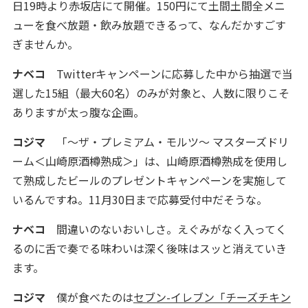
日19時より赤坂店にて開催。150円にて土間土間全メニ
ューを食べ放題・飲み放題できるって、なんだかすごす
ぎませんか。
ナベコ
Twitterキャンペーンに応募した中から抽選で当
選した15組（最大60名）のみが対象と、人数に限りこそ
ありますが太っ腹な企画。
コジマ
「～ザ・プレミアム・モルツ～ マスターズドリ
ーム＜山崎原酒樽熟成＞」は、山崎原酒樽熟成を使用し
て熟成したビールのプレゼントキャンペーンを実施して
いるんですね。11月30日まで応募受付中だそうな。
ナベコ
間違いのないおいしさ。えぐみがなく入ってく
るのに舌で奏でる味わいは深く後味はスッと消えていき
ます。
コジマ
僕が食べたのは
セブン-イレブン「チーズチキン