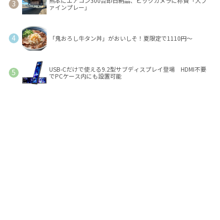
熊本にエアコン300台即日納品、ビックカメラに称賛「大フ
ァインプレー」
「鬼おろし牛タン丼」がおいしそ！夏限定で1110円～
USB-Cだけで使える9.2型サブディスプレイ登場 HDMI不要
でPCケース内にも設置可能