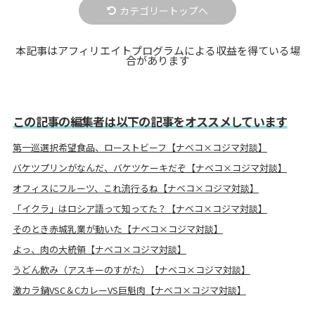
カテゴリートップへ
本記事はアフィリエイトプログラムによる収益を得ている場
合があります
この記事の編集者は以下の記事をオススメしています
第一巡選択希望食品、ローストビーフ【ナベコ×コジマ対談】
バケツプリンがなんだ、バケツケーキだぞ【ナベコ×コジマ対談】
オフィスにフルーツ、これ流行るね【ナベコ×コジマ対談】
「イクラ」はロシア語って知ってた？【ナベコ×コジマ対談】
そのとき赤城乳業が動いた【ナベコ×コジマ対談】
よっ、肉の大統領【ナベコ×コジマ対談】
うどん飲み（アスキーのすがた）【ナベコ×コジマ対談】
激カラ鍋VSC＆CカレーVS巨魁肉【ナベコ×コジマ対談】