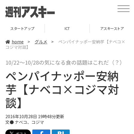
t
o
g
g
l
スタートアップ
ICT
アスキーストア
e
n
a
home
>
グルメ
>
ペンパイナッポー安納芋【ナベコ×
v
コジマ対談】
i
g
a
10/22〜10/28の気になる食の話題はこれだ（？）
t
i
ペンパイナッポー安納
o
n
芋【ナベコ×コジマ対
談】
2016年10月28日 19時48分更新
文●
ナベコ
、
コジマ