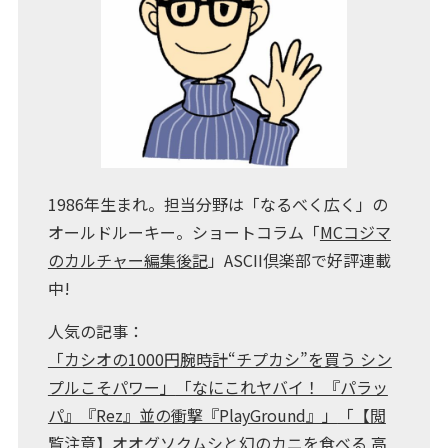
1986年生まれ。担当分野は「なるべく広く」の
オールドルーキー。ショートコラム「
MCコジマ
のカルチャー編集後記
」ASCII倶楽部で好評連載
中!
人気の記事：
「カシオの1000円腕時計“チプカシ”を買う シン
プルこそパワー」
「なにこれヤバイ！ 『パラッ
パ』『Rez』並の衝撃『PlayGround』」
「【閲
覧注意】オオグソクムシと幻のカニを食べる 高