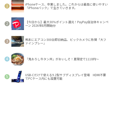
iPhoneケース、卒業しました。これからは最高に使いやすい
「iPhoneバック」で生きていきます。
【今日から】最大30％ポイント還元！PayPay自治体キャンペ
ーン 2026年8月開始分
熊本にエアコン300台即日納品、ビックカメラに称賛「大フ
ァインプレー」
「鬼おろし牛タン丼」がおいしそ！夏限定で1110円～
USB-Cだけで使える9.2型サブディスプレイ登場 HDMI不要
でPCケース内にも設置可能