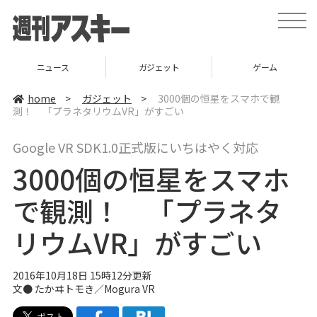
t
o
g
g
l
ニュース
ガジェット
ゲーム
e
n
a
home
>
ガジェット
>
3000個の恒星をスマホで観
v
測！ 「プラネタリウムVR」がすごい
i
g
a
Google VR SDK1.0正式版にいちはやく対応
t
i
3000個の恒星をスマホ
o
n
で観測！ 「プラネタ
リウムVR」がすごい
2016年10月18日 15時12分更新
文● たかヰトモき／Mogura VR