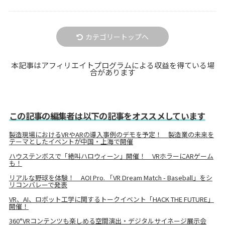
カテゴリートップへ
本記事はアフィリエイトプログラムによる収益を得ている場
合があります
この記事の編集者は以下の記事をオススメしています
製造現場におけるVRやARの導入事例のデモを予定！ 製造業の未来を
テーマとしたイベントが中国・上海で開催
ハウステンボスで「絶叫ハロウィーン」開催！ VRホラーにARゲーム
も！
リアルな野球を体験！ AOI Pro. 「VR Dream Match - Baseball」をシ
リコンバレーで発表
VR、AI、ロボット工学に関するトークイベント「HACK THE FUTURE」
開催！
360°VRコンテンツも楽しめる空間演出・デジタルサイネージ展示会