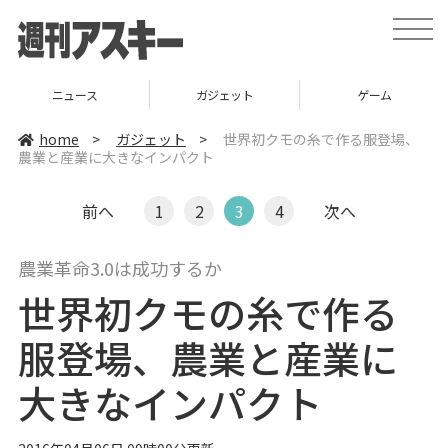
t
o
g
g
l
ニュース
ガジェット
ゲーム
e
n
a
home
>
ガジェット
>
世界初クモの糸で作る服登場、
v
農業と産業に大きなインパクト
i
g
a
t
前へ
1
2
3
4
次へ
i
o
n
農業革命3.0は成功するか
世界初クモの糸で作る
服登場、農業と産業に
大きなインパクト