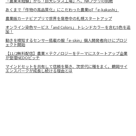
「農業未経験」から「巨大レタス工場」へ、NKアグリの挑戦
あくまで「作物の高品質化」にこだわった農業IoT「e-kakashi」
農業版カーナビアプリで世界を席巻中の札幌スタートアップ
オンライン染色サービス「and Colors」 トレンドカラーを含む5色を追
加！
動きを検知するセンサー搭載の服「e-skin」個人開発者向けにプロジ
ェクト開始
【11/2無料配信】農業×テクノロジーをテーマにスタートアップ企業
が登壇NEDOピッチ
マインドセットを共有して信頼を築き、次世代に種をまく。鶴岡サイ
エンスパークが成長し続ける理由とは