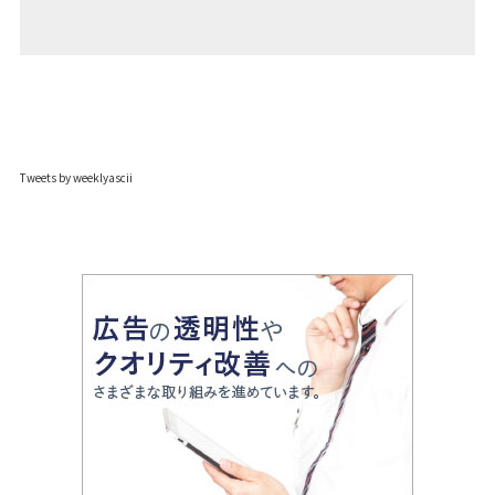
Tweets by weeklyascii