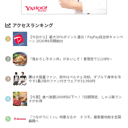
アクセスランキング
【今日から】最大30％ポイント還元！PayPay自治体キャンペ
ーン 2026年8月開始分
「鬼おろし牛タン丼」がおいしそ！夏限定で1110円～
腰は大風量ファン、背中はペルチェ冷却。ダブルで身体を冷
やす1着2役のファン付きウェアが10,980円
【今週】食べ放題2000円以下へ！ 7日間限定、しゃぶ葉ラン
チがお得
「つながりにくい」改善なるか ドコモ、最新基地局を全国
展開へ