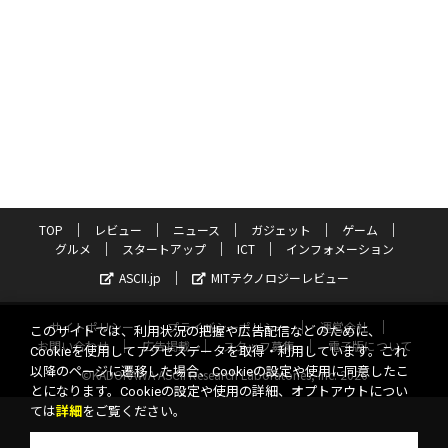
TOP
レビュー
ニュース
ガジェット
ゲーム
グルメ
スタートアップ
ICT
インフォメーション
ASCII.jp
MITテクノロジーレビュー
サイトポリシー
プライバシーポリシー
運営会社
このサイトでは、利用状況の把握や広告配信などのために、
お問い合わせ
広告掲載
スタッフ募集
電子版について
Cookieを使用してアクセスデータを取得・利用しています。これ
以降のページに遷移した場合、Cookieの設定や使用に同意したこ
©KADOKAWA ASCII Research Laboratories, Inc. 2026
とになります。Cookieの設定や使用の詳細、オプトアウトについ
ては
詳細
をご覧ください。