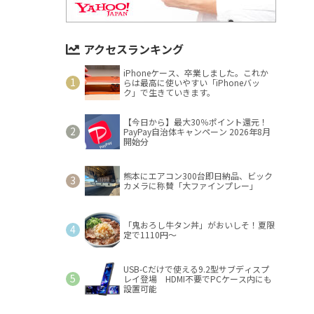
アクセスランキング
iPhoneケース、卒業しました。これか
らは最高に使いやすい「iPhoneバッ
ク」で生きていきます。
【今日から】最大30％ポイント還元！
PayPay自治体キャンペーン 2026年8月
開始分
熊本にエアコン300台即日納品、ビック
カメラに称賛「大ファインプレー」
「鬼おろし牛タン丼」がおいしそ！夏限
定で1110円～
USB-Cだけで使える9.2型サブディスプ
レイ登場 HDMI不要でPCケース内にも
設置可能