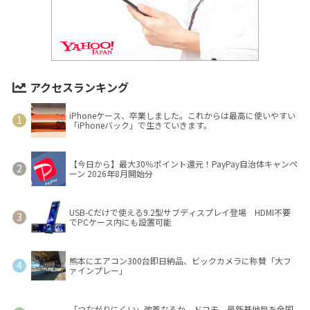
アクセスランキング
iPhoneケース、卒業しました。これからは最高に使いやすい
「iPhoneバック」で生きていきます。
【今日から】最大30％ポイント還元！PayPay自治体キャンペ
ーン 2026年8月開始分
USB-Cだけで使える9.2型サブディスプレイ登場 HDMI不要
でPCケース内にも設置可能
熊本にエアコン300台即日納品、ビックカメラに称賛「大フ
ァインプレー」
「つながりにくい」改善なるか ドコモ、最新基地局を全国