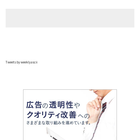
Tweets by weeklyascii