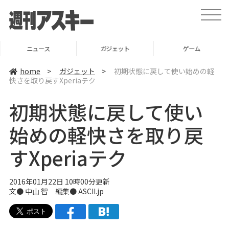
t
o
g
g
l
ニュース
ガジェット
ゲーム
e
n
a
home
>
ガジェット
>
初期状態に戻して使い始めの軽
v
快さを取り戻すXperiaテク
i
g
a
初期状態に戻して使い
t
i
o
始めの軽快さを取り戻
n
すXperiaテク
2016年01月22日 10時00分更新
文● 中山 智 編集● ASCII.jp