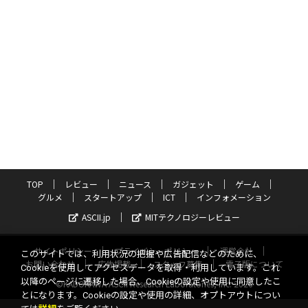
TOP
レビュー
ニュース
ガジェット
ゲーム
グルメ
スタートアップ
ICT
インフォメーション
ASCII.jp
MITテクノロジーレビュー
サイトポリシー
プライバシーポリシー
運営会社
このサイトでは、利用状況の把握や広告配信などのために、
お問い合わせ
広告掲載
スタッフ募集
電子版について
Cookieを使用してアクセスデータを取得・利用しています。これ
以降のページに遷移した場合、Cookieの設定や使用に同意したこ
©KADOKAWA ASCII Research Laboratories, Inc. 2026
とになります。Cookieの設定や使用の詳細、オプトアウトについ