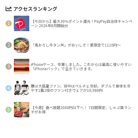
アクセスランキング
【今日から】最大30％ポイント還元！PayPay自治体キャンペ
ーン 2026年8月開始分
「鬼おろし牛タン丼」がおいしそ！夏限定で1110円～
iPhoneケース、卒業しました。これからは最高に使いやすい
「iPhoneバック」で生きていきます。
腰は大風量ファン、背中はペルチェ冷却。ダブルで身体を冷
やす1着2役のファン付きウェアが10,980円
【今週】食べ放題2000円以下へ！ 7日間限定、しゃぶ葉ラン
チがお得