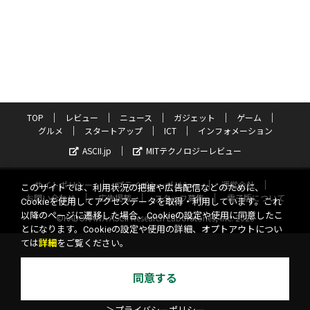
TOP
レビュー
ニュース
ガジェット
ゲーム
グルメ
スタートアップ
ICT
インフォメーション
ASCII.jp
MITテクノロジーレビュー
サイトポリシー
プライバシーポリシー
運営会社
このサイトでは、利用状況の把握や広告配信などのために、
お問い合わせ
広告掲載
スタッフ募集
電子版について
Cookieを使用してアクセスデータを取得・利用しています。これ
以降のページに遷移した場合、Cookieの設定や使用に同意したこ
©KADOKAWA ASCII Research Laboratories, Inc. 2026
とになります。Cookieの設定や使用の詳細、オプトアウトについ
ては
詳細
をご覧ください。
同意する