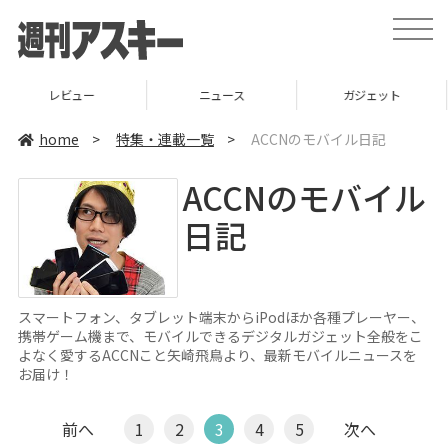
toggle
naviga
ニュース
ガジェット
ゲーム
home
>
特集・連載一覧
>
ACCNのモバイル日記
ACCNのモバイル
日記
スマートフォン、タブレット端末からiPodほか各種プレーヤー、
携帯ゲーム機まで、モバイルできるデジタルガジェット全般をこ
よなく愛するACCNこと矢崎飛鳥より、最新モバイルニュースを
お届け！
前へ
1
2
3
4
5
次へ