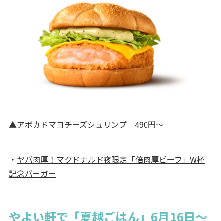
▲アボカドマヨチーズシュリンプ 490円～
・
ヤバ肉厚！マクドナルド夜限定「倍肉厚ビーフ」W杯
記念バーガー
やよい軒で「夏越ごはん」6月16日～