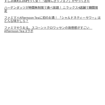
すし20貫約1200円って安！「超得にぎりフェア」がやってきた
ハーゲンダッツが時間無制限で食べ放題！ ニラックス4店舗で期間限
定
ファミマ×Afternoon Teaに初のお酒！ 「シャルドネティーサワー」は
どんな味かしら？
ファミマやりおる。スコーン×クロワッサンの背徳感がすごい
Afternoon Teaコラボ