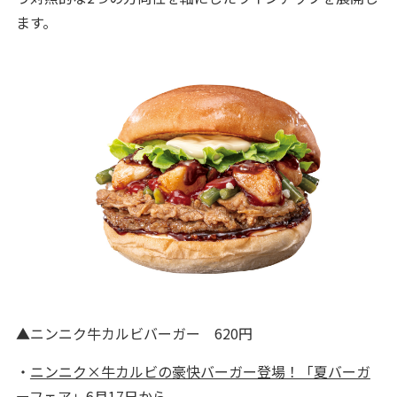
ます。
▲ニンニク牛カルビバーガー 620円
・
ニンニク×牛カルビの豪快バーガー登場！「夏バーガ
ーフェア」6月17日から