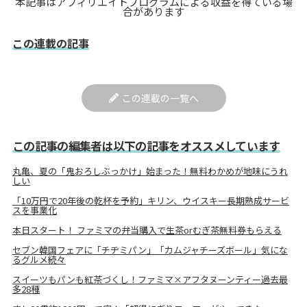
本記事はアフィリエイトプログラムによる収益を得ている場
合があります
この連載の記事
この連載の一覧へ
この記事の編集者は以下の記事をオススメしています
丸亀、夏の「鬼おろしぶっかけ」始まった！無料わかめが地味にうれ
しい
「10万円で20年後の乾杯を予約」キリン、ウイスキー長期熟成サービ
スを事業化
本日スタート！ ファミマの弁当購入で生茶orむぎ茶無料券もらえる
セブン韓国フェアに「チヂミパン」「カムジャチーズボール」気にな
るグルメ続々
スイーツもパンも紅茶づくし！ファミマ×アフタヌーンティー過去最
多28種