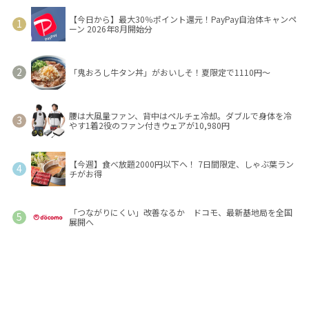
【今日から】最大30％ポイント還元！PayPay自治体キャンペ
ーン 2026年8月開始分
「鬼おろし牛タン丼」がおいしそ！夏限定で1110円～
腰は大風量ファン、背中はペルチェ冷却。ダブルで身体を冷
やす1着2役のファン付きウェアが10,980円
【今週】食べ放題2000円以下へ！ 7日間限定、しゃぶ葉ラン
チがお得
「つながりにくい」改善なるか ドコモ、最新基地局を全国
展開へ