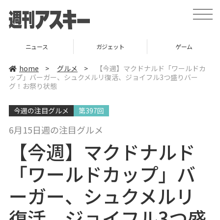
t
o
g
g
l
ニュース
ガジェット
ゲーム
e
n
a
home
>
グルメ
>
【今週】マクドナルド「ワールドカ
v
ップ」バーガー、シュクメルリ復活、ジョイフル3つ盛りバー
i
グ！お祭り状態
g
a
t
i
今週の注目グルメ
第397回
o
n
6月15日週の注目グルメ
【今週】マクドナルド
「ワールドカップ」バ
ーガー、シュクメルリ
復活、ジョイフル3つ盛