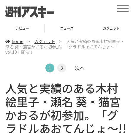
t
o
g
g
l
ニュース
ガジェット
ゲーム
e
n
a
home
>
ガジェット
>
人気と実績のある木村絵里子・
v
瀬名 葵・猫宮かおるが初参加。「グラドルあおてんじょ～!!
i
vol.10」開催！
g
a
t
i
1
2
次へ
o
n
人気と実績のある木村
絵里子・瀬名 葵・猫宮
かおるが初参加。「グ
ラドルあおてんじょ～!!