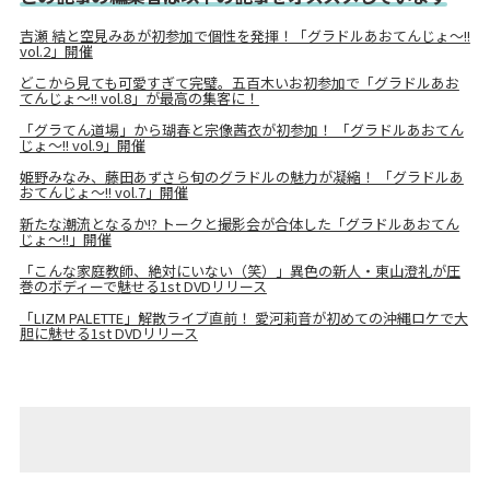
吉瀬 結と空見みあが初参加で個性を発揮！「グラドルあおてんじょ～!!
vol.2」開催
どこから見ても可愛すぎて完璧。五百木いお初参加で「グラドルあお
てんじょ～!! vol.8」が最高の集客に！
「グラてん道場」から瑚春と宗像茜衣が初参加！ 「グラドルあおてん
じょ～!! vol.9」開催
姫野みなみ、藤田あずさら旬のグラドルの魅力が凝縮！ 「グラドルあ
おてんじょ～!! vol.7」開催
新たな潮流となるか!? トークと撮影会が合体した「グラドルあおてん
じょ～!!」開催
「こんな家庭教師、絶対にいない（笑）」異色の新人・東山澄礼が圧
巻のボディーで魅せる1st DVDリリース
「LIZM PALETTE」解散ライブ直前！ 愛河莉音が初めての沖縄ロケで大
胆に魅せる1st DVDリリース