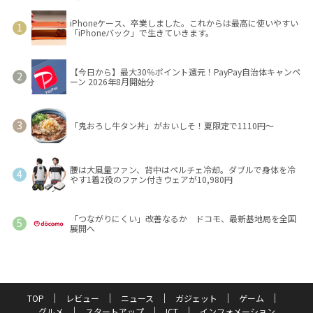
iPhoneケース、卒業しました。これからは最高に使いやすい
「iPhoneバック」で生きていきます。
【今日から】最大30％ポイント還元！PayPay自治体キャンペ
ーン 2026年8月開始分
「鬼おろし牛タン丼」がおいしそ！夏限定で1110円～
腰は大風量ファン、背中はペルチェ冷却。ダブルで身体を冷
やす1着2役のファン付きウェアが10,980円
「つながりにくい」改善なるか ドコモ、最新基地局を全国
展開へ
TOP
レビュー
ニュース
ガジェット
ゲーム
グルメ
スタートアップ
ICT
インフォメーション