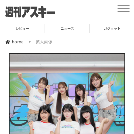
toggle
naviga
レビュー
ニュース
ガジェット
home
>
拡大画像