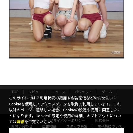
TOP
レビュー
ニュース
ガジェット
ゲーム
グルメ
スタートアップ
ICT
インフォメーション
このサイトでは、利用状況の把握や広告配信などのために、
Cookieを使用してアクセスデータを取得・利用しています。これ
ASCII.jp
MITテクノロジーレビュー
以降のページに遷移した場合、Cookieの設定や使用に同意したこ
とになります。Cookieの設定や使用の詳細、オプトアウトについ
サイトポリシー
プライバシーポリシー
運営会社
ては
詳細
をご覧ください。
お問い合わせ
広告掲載
スタッフ募集
電子版について