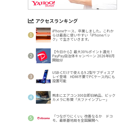
アクセスランキング
iPhoneケース、卒業しました。これか
らは最高に使いやすい「iPhoneバッ
ク」で生きていきます。
【今日から】最大30％ポイント還元！
PayPay自治体キャンペーン 2026年8月
開始分
USB-Cだけで使える9.2型サブディスプ
レイ登場 HDMI不要でPCケース内にも
設置可能
熊本にエアコン300台即日納品、ビック
カメラに称賛「大ファインプレー」
「つながりにくい」改善なるか ドコ
モ、最新基地局を全国展開へ