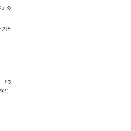
ド」
の
ング陣
」「ラ
など