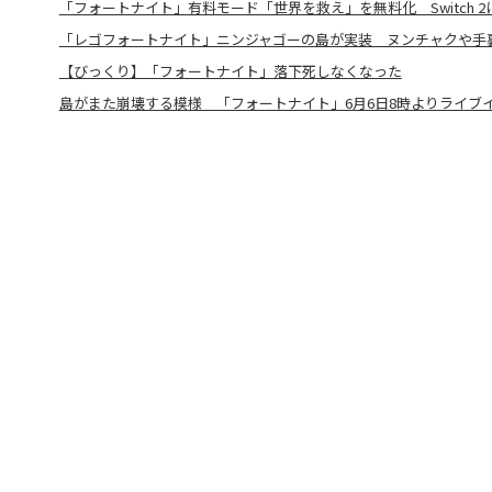
「フォートナイト」有料モード「世界を救え」を無料化 Switch 2
「レゴフォートナイト」ニンジャゴーの島が実装 ヌンチャクや手
【びっくり】「フォートナイト」落下死しなくなった
島がまた崩壊する模様 「フォートナイト」6月6日8時よりライブ