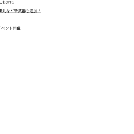
にも対応
裏剣など新武器も追加！
イベント開催