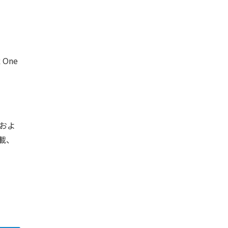
 One
 4およ
転載、