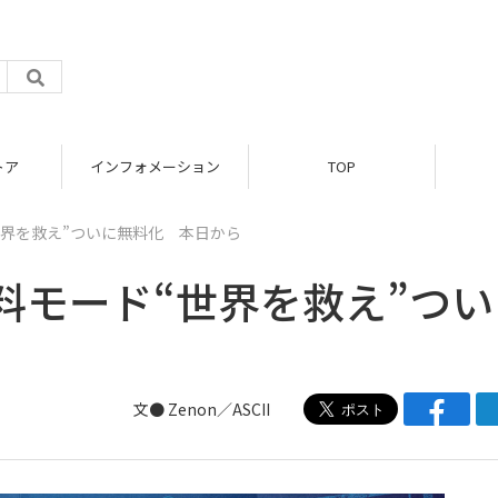
トア
インフォメーション
TOP
界を救え”ついに無料化 本日から
料モード“世界を救え”つい
文● Zenon／ASCII