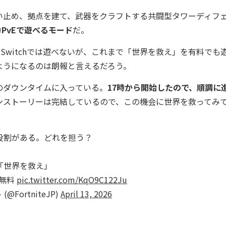
止め、拠点を建て、武器をクラフトする共闘型タワーディフ
PvEで遊べるモード
だ。
 Switchでは遊べないが、これまで「世界を救え」を有料でも
遊べるようになるのは朗報と言えるだろう。
ダウンタイムに入っている。
17時から開始したので、順調に
ンストーリーは完結しているので、この機会に世界を救ってみ
役割がある。どれを担う？
「世界を救え」
イ無料
pic.twitter.com/KqO9C122Ju
@FortniteJP)
April 13, 2026