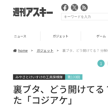
ニュース
ガジェット
ゲーム
home
>
ガジェット
>
裏ブタ、どう開けてる？ 分
1
みやさとけいすけの工具探検隊
第133回
裏ブタ、どう開けてる
た「コジアケ」