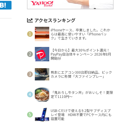
アクセスランキング
iPhoneケース、卒業しました。これか
らは最高に使いやすい「iPhoneバッ
ク」で生きていきます。
【今日から】最大30％ポイント還元！
PayPay自治体キャンペーン 2026年8月
開始分
熊本にエアコン300台即日納品、ビック
カメラに称賛「大ファインプレー」
「鬼おろし牛タン丼」がおいしそ！夏限
定で1110円～
USB-Cだけで使える9.2型サブディスプ
レイ登場 HDMI不要でPCケース内にも
設置可能