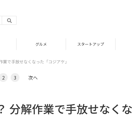
グルメ
スタートアップ
解作業で手放せなくなった「コジアケ」
2
3
次へ
？ 分解作業で手放せなく