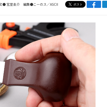
文● 宮里圭介 編集●こーのス／ASCII