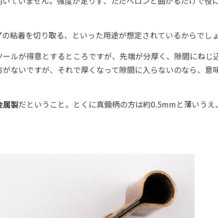
向いていません。強度が足りず、ただベロンと曲がるだけで役
の粘着を切り取る、といった用途が想定されているからでし
ールが得意とするところですが、先端が分厚く、隙間にねじ
方がないですが、それで厚くなって隙間に入らないのなら、意
金属製
だということ。とくに真鍮柄の方は約0.5mmと薄いうえ