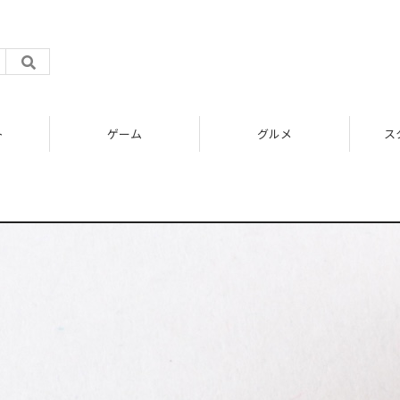
ト
ゲーム
グルメ
ス