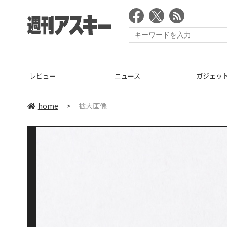
レビュー
ニュース
ガジェッ
home
>
拡大画像