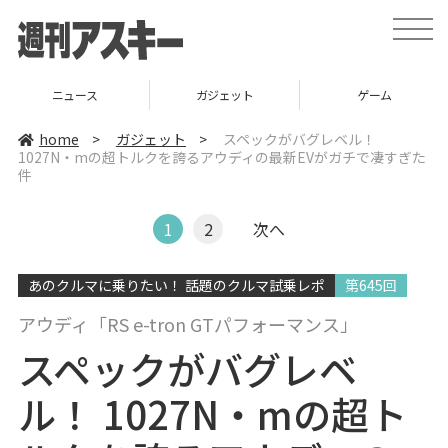
t
o
g
g
l
ニュース
ガジェット
ゲーム
e
n
a
home
>
ガジェット
>
スペックがバグレベル！
v
1027N・mの超トルクを誇るアウディの最新EVがガチで凄すぎた
i
件
g
a
t
i
1
2
次へ
o
n
あのクルマに乗りたい！ 話題のクルマ試乗レポ
第645回
アウディ「RS e-tron GTパフォーマンス」
スペックがバグレベ
ル！ 1027N・mの超ト