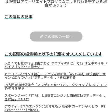
本記事はアフィリエイトプログラムによる収益を得ている場
合があります
この連載の記事
この連載の一覧へ
この記事の編集者は以下の記事をオススメしています
大きくても惹かれる理由がある! アウディの新型「Q5」は全車マイルド
ハイブリッド化で隙ナシに
カッコいいワゴンは健在！ アウディの新型「A5 Avant」は流麗なデザ
インと広々ラゲッジでアウディらしさを継承する
EV入門者向け勉強会「アウディ e-tron EV ワークショップ レベル0」で
EVの今を学ぶ
スポーツクーペ「TT RS」は5気筒エンジンと四輪駆動でアウディらし
さが詰まった1台
アウディ、5気筒エンジン50周年を祝う限定車 カーボン尽くしの「RS
3 competition limited」