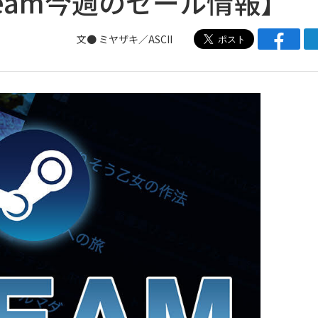
eam今週のセール情報】
文● ミヤザキ／ASCII