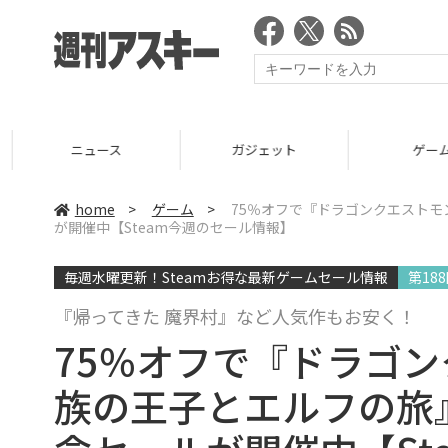
ニュース
ガジェット
ゲーム
home
>
ゲーム
>
75％オフで『ドラゴンクエストモ
が開催中【Steam今週のセール情報】
毎週水曜更新！Steamお得な最新ゲームセール情報
第18
『帰ってきた 魔界村』など人気作もお安く！
75％オフで『ドラゴ
族の王子とエルフの旅』