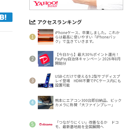
アクセスランキング
iPhoneケース、卒業しました。これか
らは最高に使いやすい「iPhoneバッ
ク」で生きていきます。
【今日から】最大30％ポイント還元！
PayPay自治体キャンペーン 2026年8月
開始分
USB-Cだけで使える9.2型サブディスプ
レイ登場 HDMI不要でPCケース内にも
設置可能
熊本にエアコン300台即日納品、ビック
カメラに称賛「大ファインプレー」
「つながりにくい」改善なるか ドコ
モ、最新基地局を全国展開へ