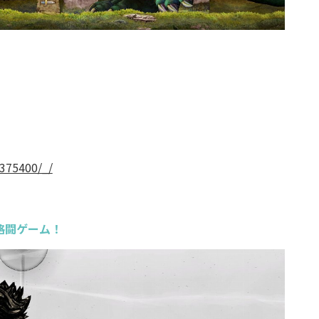
375400/_/
格闘ゲーム！