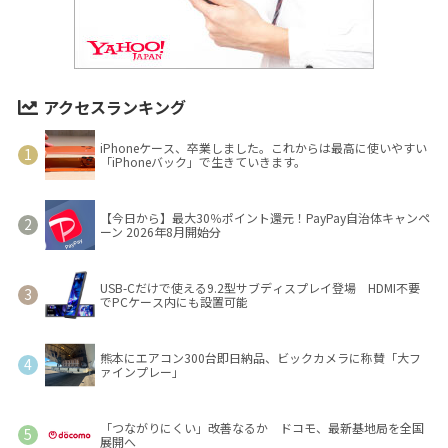
アクセスランキング
iPhoneケース、卒業しました。これからは最高に使いやすい
「iPhoneバック」で生きていきます。
【今日から】最大30％ポイント還元！PayPay自治体キャンペ
ーン 2026年8月開始分
USB-Cだけで使える9.2型サブディスプレイ登場 HDMI不要
でPCケース内にも設置可能
熊本にエアコン300台即日納品、ビックカメラに称賛「大フ
ァインプレー」
「つながりにくい」改善なるか ドコモ、最新基地局を全国
展開へ