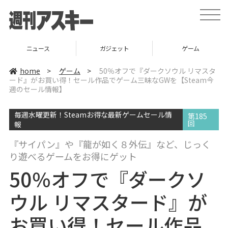
t
o
g
g
l
ニュース
ガジェット
ゲーム
e
n
a
home
>
ゲーム
>
50％オフで『ダークソウル リマスタ
v
ード』がお買い得！セール作品でゲーム三昧なGWを【Steam今
i
週のセール情報】
g
a
t
i
毎週水曜更新！Steamお得な最新ゲームセール情
第185
o
回
報
n
『サイパン』や『龍が如く８外伝』など、じっく
り遊べるゲームをお得にゲット
50％オフで『ダークソ
ウル リマスタード』が
お買い得！セール作品