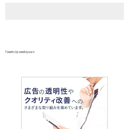
Tweets by weeklyascii