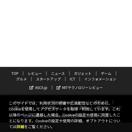
TOP
レビュー
ニュース
ガジェット
ゲーム
グルメ
スタートアップ
ICT
インフォメーション
ASCII.jp
MITテクノロジーレビュー
サイトポリシー
プライバシーポリシー
運営会社
このサイトでは、利用状況の把握や広告配信などのために、
お問い合わせ
広告掲載
スタッフ募集
電子版について
Cookieを使用してアクセスデータを取得・利用しています。これ
以降のページに遷移した場合、Cookieの設定や使用に同意したこ
©KADOKAWA ASCII Research Laboratories, Inc. 2026
とになります。Cookieの設定や使用の詳細、オプトアウトについ
ては
詳細
をご覧ください。