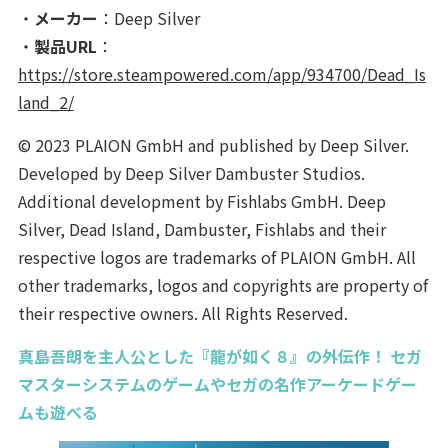
・
メーカー
：Deep Silver
・
製品URL
：
https://store.steampowered.com/app/934700/Dead_Is
land_2/
© 2023 PLAION GmbH and published by Deep Silver.
Developed by Deep Silver Dambuster Studios.
Additional development by Fishlabs GmbH. Deep
Silver, Dead Island, Dambuster, Fishlabs and their
respective logos are trademarks of PLAION GmbH. All
other trademarks, logos and copyrights are property of
their respective owners. All Rights Reserved.
真島吾朗を主人公とした『龍が如く８』の外伝作！ セガ
マスターシステムのゲームやセガの名作アーケードゲー
ムも遊べる