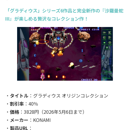
「グラディウス」シリーズ6作品と完全新作の『沙羅曼蛇
III』が楽しめる贅沢なコレクション作！
・
タイトル
：グラディウス オリジンコレクション
・
割引率
：40％
・
価格
：3828円（2026年5月6日まで）
・
メーカー
：KONAMI
・
製品URL
：