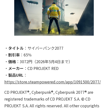
・
タイトル
：サイバーパンク2077
・
割引率
：65％
・
価格
：3072円（2026年5月4日まで）
・
メーカー
：CD PROJEKT RED
・
製品URL
：
https://store.steampowered.com/app/1091500/2077/
CD PROJEKT®, Cyberpunk®, Cyberpunk 2077® are
registered trademarks of CD PROJEKT S.A. © CD
PROJEKT S.A. All rights reserved. All other copyrights