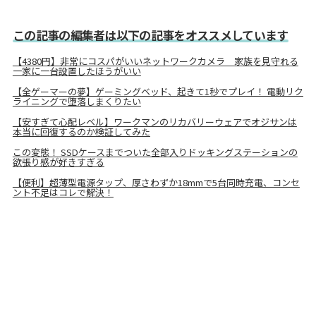
この記事の編集者は以下の記事をオススメしています
【4380円】非常にコスパがいいネットワークカメラ 家族を見守れる
一家に一台設置したほうがいい
【全ゲーマーの夢】ゲーミングベッド、起きて1秒でプレイ！ 電動リク
ライニングで堕落しまくりたい
【安すぎて心配レベル】ワークマンのリカバリーウェアでオジサンは
本当に回復するのか検証してみた
この変態！ SSDケースまでついた全部入りドッキングステーションの
欲張り感が好きすぎる
【便利】超薄型電源タップ、厚さわずか18mmで5台同時充電、コンセ
ント不足はコレで解決！