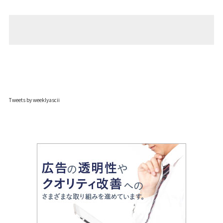
Tweets by weeklyascii