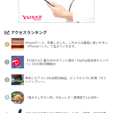
アクセスランキング
iPhoneケース、卒業しました。これからは最高に使いやすい
「iPhoneバック」で生きていきます。
【今日から】最大30％ポイント還元！PayPay自治体キャンペ
ーン 2026年8月開始分
熊本にエアコン300台即日納品、ビックカメラに称賛「大フ
ァインプレー」
「鬼おろし牛タン丼」がおいしそ！夏限定で1110円～