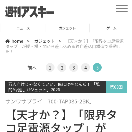
t
o
g
g
l
ニュース
ガジェット
ゲーム
e
n
a
home
>
ガジェット
>
【天才か？】「限界タコ足電源
v
タップ」が縦・横・間から差し込める独自差込口構造で感動し
i
た！
g
a
t
i
前へ
1
2
3
4
5
o
n
万人向けじゃなくていい、俺には神なんだ！ 「私
第63回
的My推しガジェット」2026
サンワサプライ「700-TAP085-2BK」
【天才か？】「限界タ
コ足電源タップ」が