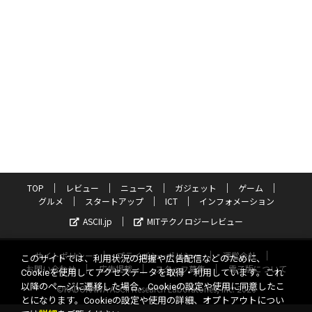
TOP
レビュー
ニュース
ガジェット
ゲーム
グルメ
スタートアップ
ICT
インフォメーション
ASCII.jp
MITテクノロジーレビュー
サイトポリシー
プライバシーポリシー
運営会社
このサイトでは、利用状況の把握や広告配信などのために、
お問い合わせ
広告掲載
スタッフ募集
電子版について
Cookieを使用してアクセスデータを取得・利用しています。これ
以降のページに遷移した場合、Cookieの設定や使用に同意したこ
©KADOKAWA ASCII Research Laboratories, Inc. 2026
とになります。Cookieの設定や使用の詳細、オプトアウトについ