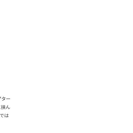
プター
に挟ん
では