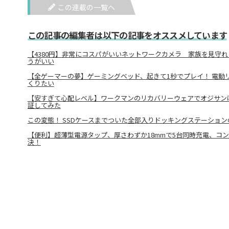
この連載の一覧へ
この記事の編集者は以下の記事をオススメしています
【4380円】非常にコスパがいいネットワークカメラ 家族を見守
うがいい
【全ゲーマーの夢】ゲーミングベッド、起きて1秒でプレイ！ 電動
くりたい
【安すぎて心配レベル】ワークマンのリカバリーウェアでオジサン
証してみた
この変態！ SSDケースまでついた全部入りドッキングステーショ
【便利】超薄型電源タップ、厚さわずか18mmで5台同時充電、コ
決！