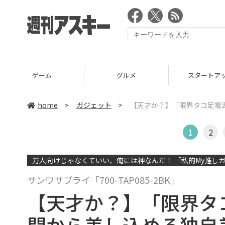
ゲーム
グルメ
スタートア
home
>
ガジェット
>
【天才か？】「限界タコ足電
1
2
万人向けじゃなくていい、俺には神なんだ！ 「私的My推しガ
サンワサプライ「700-TAP085-2BK」
【天才か？】「限界タ
間から差し込める独自