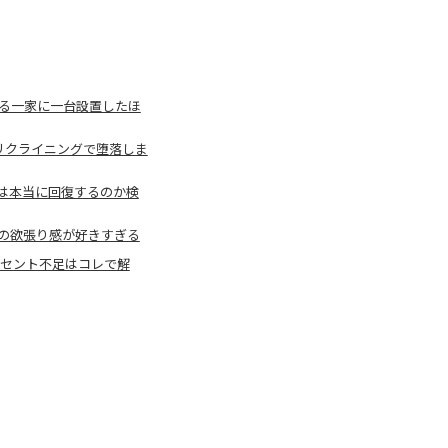
れる一家に一台設置したほ
リクライニングで堕落しま
は本当に回復するのか検
ンの欲張り感が好きすぎる
ンセント不足はコレで解