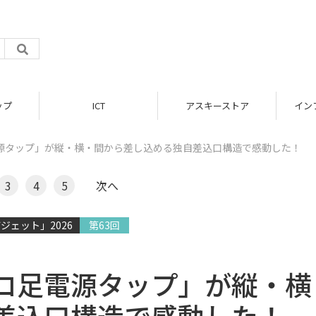
ップ
ICT
アスキーストア
イン
源タップ」が縦・横・間から差し込める独自差込口構造で感動した！
3
4
5
次へ
ジェット」2026
第63回
コ足電源タップ」が縦・横
差込口構造で感動した！