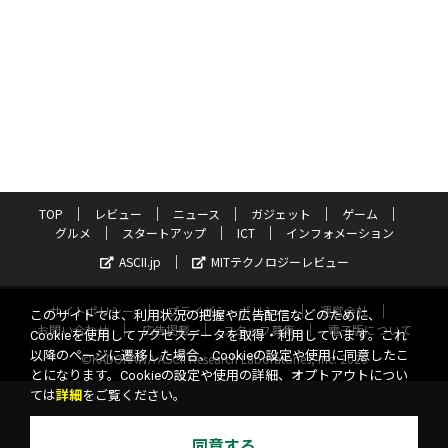
TOP
レビュー
ニュース
ガジェット
ゲーム
グルメ
スタートアップ
ICT
インフォメーション
ASCII.jp
MITテクノロジーレビュー
サイトポリシー
プライバシーポリシー
運営会社
このサイトでは、利用状況の把握や広告配信などのために、
お問い合わせ
広告掲載
スタッフ募集
電子版について
Cookieを使用してアクセスデータを取得・利用しています。これ
以降のページに遷移した場合、Cookieの設定や使用に同意したこ
©KADOKAWA ASCII Research Laboratories, Inc. 2026
とになります。Cookieの設定や使用の詳細、オプトアウトについ
ては
詳細
をご覧ください。
同意する