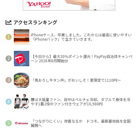
アクセスランキング
iPhoneケース、卒業しました。これからは最高に使いやすい
「iPhoneバック」で生きていきます。
【今日から】最大30％ポイント還元！PayPay自治体キャンペ
ーン 2026年8月開始分
「鬼おろし牛タン丼」がおいしそ！夏限定で1110円～
腰は大風量ファン、背中はペルチェ冷却。ダブルで身体を冷
やす1着2役のファン付きウェアが10,980円
「つながりにくい」改善なるか ドコモ、最新基地局を全国
展開へ