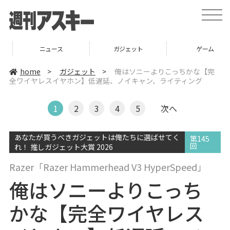
t
o
g
g
l
ニュース
ガジェット
ゲーム
e
n
a
home
>
ガジェット
>
俺はソニーよりこっちかな【完
v
全ワイヤレスイヤホン】低遅延、ノイキャン、ライティング
i
g
a
t
1
2
3
4
5
次へ
i
o
n
あなたが買うべきガジェットは俺たちに選ばせてく
第145
回
れ！ 推しガジェット大賞 2026
Razer「Razer Hammerhead V3 HyperSpeed」
俺はソニーよりこっち
かな【完全ワイヤレス