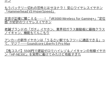
ホン
もうバッテリー切れの恐怖とはサヨナラ！ 安心ワイヤレスイヤホン
「Hammerhead V3 HyperSpeed」
足音が正確に聞こえる……！ 「VR3000 Wireless for Gaming+」“定位
感”が好評のワイヤレスイヤホン
老舗ブランドの「ガチ」イヤホン、業界初ガラス振動板に最強クラス
ノイキャン、機能もてんこもり
アンカーの新作イヤホンは「うるさい駅でもフツーに通話できる」っ
て、マジ？──Soundcore Liberty 5 Pro Max
【鬼コスパ】5500円で遅延ゼロでハイレゾ＆ノイキャンの有線イヤホ
ン「HP-NE30C」を実際に着けてみたけど有能すぎた