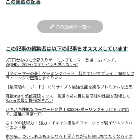
この連載の記事
この連載の一覧へ
この記事の編集者は以下の記事をオススメしています
3万円台なのに全部入りゲーミングモニター登場！ 27インチ、
WQHD、200Hzでデザインも悪くないぞ
【全ゲーマーの夢】ゲーミングベッド、起きて1秒でプレイ！ 電動リク
ライニングで堕落しまくりたい
【最高級キーボード】 75％サイズ＆最強性能を誇るプレミアムな逸品
軽量49gの超低遅延マウス、普通の見た目に最高峰の性能を凝縮した
Razerの最新機種がヤバい
バキバキ性能なキーボード発見！8000Hzポーリング＋ラピトリ対応
で、遅延がほぼゼロ
さすがの技術力！ 強力ノイキャン搭載のファーウェイ製イヤホンのハ
イエンド機
例の猫、ついにもふもふになる！ 聞きながら無限に撫でたくなるイヤ