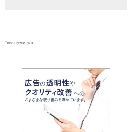
Tweets by weeklyascii