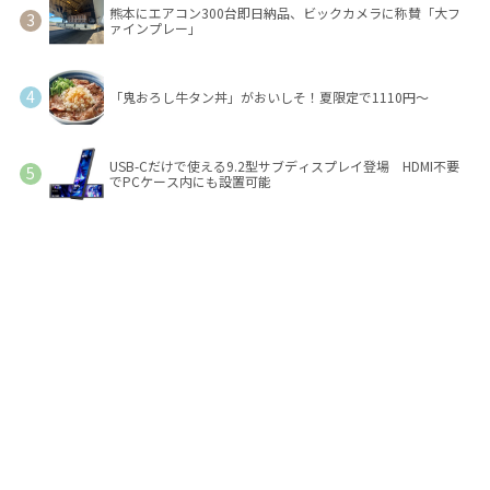
熊本にエアコン300台即日納品、ビックカメラに称賛「大フ
ァインプレー」
「鬼おろし牛タン丼」がおいしそ！夏限定で1110円～
USB-Cだけで使える9.2型サブディスプレイ登場 HDMI不要
でPCケース内にも設置可能