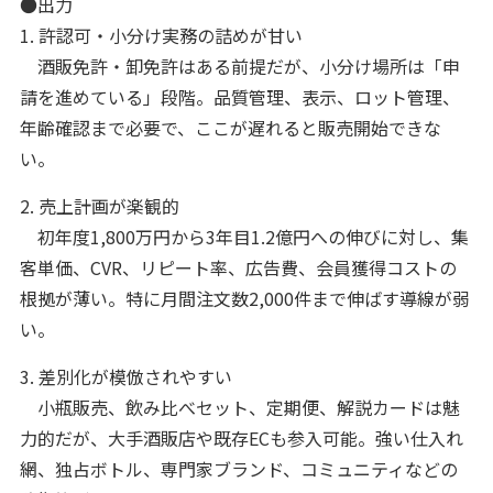
●出力
1. 許認可・小分け実務の詰めが甘い
酒販免許・卸免許はある前提だが、小分け場所は「申
請を進めている」段階。品質管理、表示、ロット管理、
年齢確認まで必要で、ここが遅れると販売開始できな
い。
2. 売上計画が楽観的
初年度1,800万円から3年目1.2億円への伸びに対し、集
客単価、CVR、リピート率、広告費、会員獲得コストの
根拠が薄い。特に月間注文数2,000件まで伸ばす導線が弱
い。
3. 差別化が模倣されやすい
小瓶販売、飲み比べセット、定期便、解説カードは魅
力的だが、大手酒販店や既存ECも参入可能。強い仕入れ
網、独占ボトル、専門家ブランド、コミュニティなどの