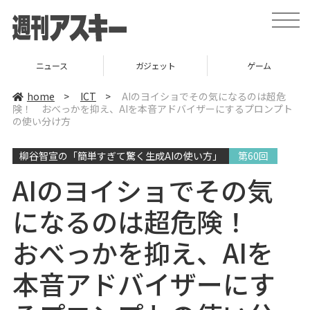
t
o
g
g
l
ニュース
ガジェット
ゲーム
e
n
a
home
>
ICT
>
AIのヨイショでその気になるのは超危
v
険！ おべっかを抑え、AIを本音アドバイザーにするプロンプト
i
の使い分け方
g
a
t
i
柳谷智宣の「簡単すぎて驚く生成AIの使い方」
第60回
o
n
AIのヨイショでその気
になるのは超危険！
おべっかを抑え、AIを
本音アドバイザーにす