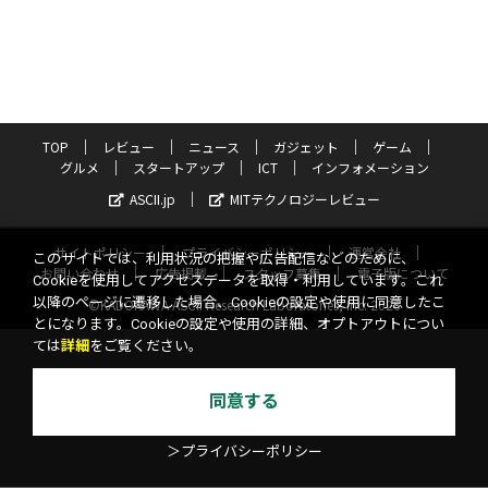
TOP
レビュー
ニュース
ガジェット
ゲーム
グルメ
スタートアップ
ICT
インフォメーション
ASCII.jp
MITテクノロジーレビュー
サイトポリシー
プライバシーポリシー
運営会社
このサイトでは、利用状況の把握や広告配信などのために、
お問い合わせ
広告掲載
スタッフ募集
電子版について
Cookieを使用してアクセスデータを取得・利用しています。これ
以降のページに遷移した場合、Cookieの設定や使用に同意したこ
©KADOKAWA ASCII Research Laboratories, Inc. 2026
とになります。Cookieの設定や使用の詳細、オプトアウトについ
ては
詳細
をご覧ください。
同意する
＞プライバシーポリシー