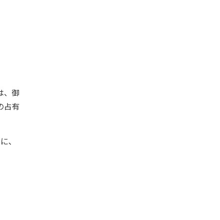
）は、御
の占有
らに、