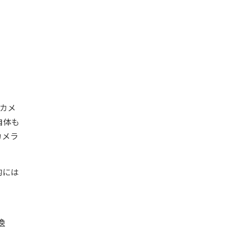
カメ
自体も
カメラ
的には
互換