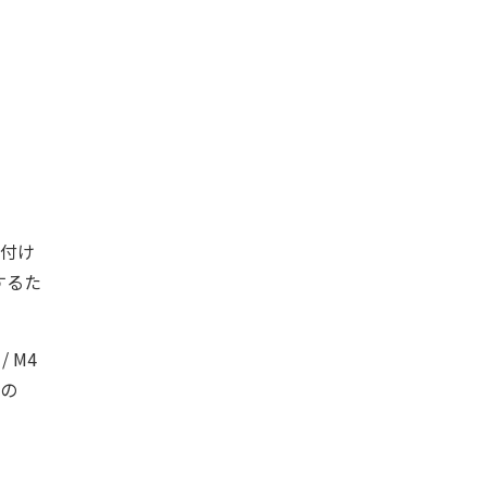
外付け
するた
 M4
gの