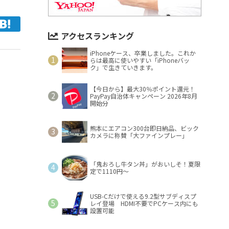
アクセスランキング
iPhoneケース、卒業しました。これか
らは最高に使いやすい「iPhoneバッ
ク」で生きていきます。
【今日から】最大30％ポイント還元！
PayPay自治体キャンペーン 2026年8月
開始分
熊本にエアコン300台即日納品、ビック
カメラに称賛「大ファインプレー」
「鬼おろし牛タン丼」がおいしそ！夏限
定で1110円～
USB-Cだけで使える9.2型サブディスプ
レイ登場 HDMI不要でPCケース内にも
設置可能