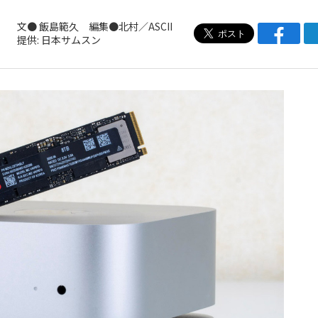
文● 飯島範久 編集●北村／ASCII
提供: 日本サムスン