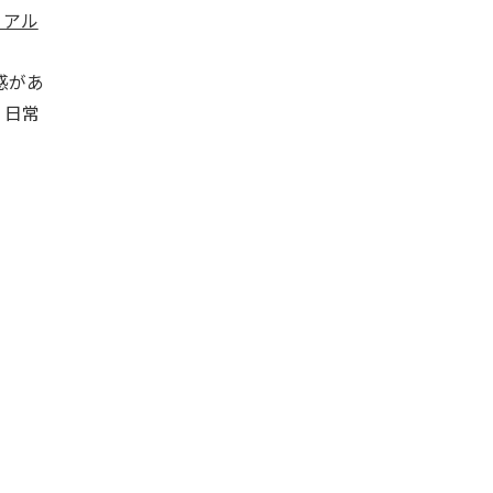
1 アル
感があ
、日常