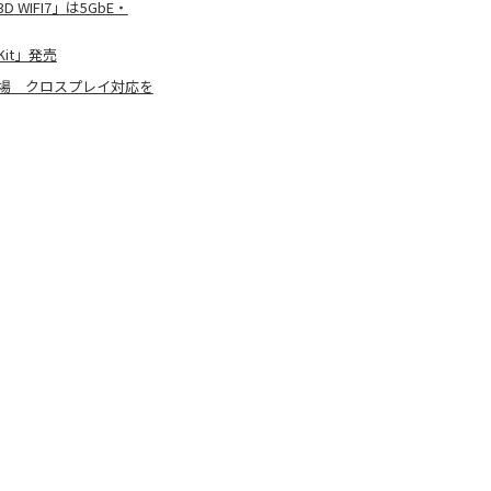
D WIFI7」は5GbE・
 Kit」発売
TIERから登場 クロスプレイ対応を