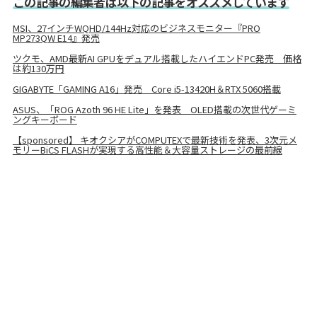
この記事の編集者は以下の記事をオススメしています
MSI、27インチWQHD/144Hz対応のビジネスモニター『PRO
MP273QW E14』発売
ツクモ、AMD最新AI GPUをデュアル搭載したハイエンドPC発売 価格
は約130万円
GIGABYTE「GAMING A16」発売 Core i5-13420H＆RTX 5060搭載
ASUS、「ROG Azoth 96 HE Lite」を発表 OLED搭載の次世代ゲーミ
ングキーボード
【sponsored】 キオクシアがCOMPUTEXで最新技術を発表、3次元メ
モリーBiCS FLASHが実現する高性能＆大容量ストレージの最前線