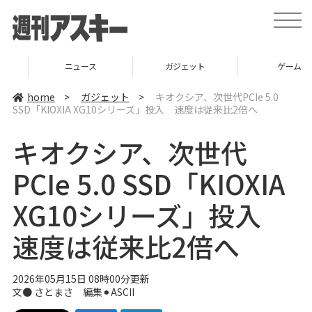
t
o
g
g
l
ニュース
ガジェット
ゲーム
e
n
a
home
>
ガジェット
>
キオクシア、次世代PCIe 5.0
v
SSD「KIOXIA XG10シリーズ」投入 速度は従来比2倍へ
i
g
a
キオクシア、次世代
t
i
o
PCIe 5.0 SSD「KIOXIA
n
XG10シリーズ」投入
速度は従来比2倍へ
2026年05月15日 08時00分更新
文● さとまさ 編集⚫︎ASCII