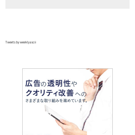
Tweets by weeklyascii