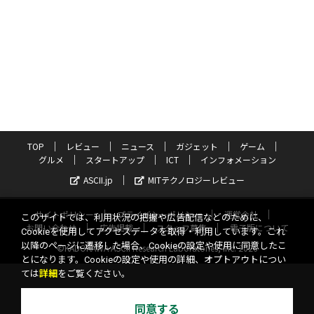
TOP
レビュー
ニュース
ガジェット
ゲーム
グルメ
スタートアップ
ICT
インフォメーション
ASCII.jp
MITテクノロジーレビュー
サイトポリシー
プライバシーポリシー
運営会社
このサイトでは、利用状況の把握や広告配信などのために、
お問い合わせ
広告掲載
スタッフ募集
電子版について
Cookieを使用してアクセスデータを取得・利用しています。これ
以降のページに遷移した場合、Cookieの設定や使用に同意したこ
©KADOKAWA ASCII Research Laboratories, Inc. 2026
とになります。Cookieの設定や使用の詳細、オプトアウトについ
ては
詳細
をご覧ください。
同意する