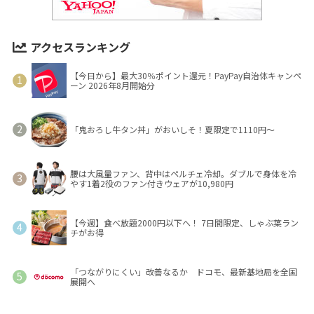
アクセスランキング
【今日から】最大30％ポイント還元！PayPay自治体キャンペ
ーン 2026年8月開始分
「鬼おろし牛タン丼」がおいしそ！夏限定で1110円～
腰は大風量ファン、背中はペルチェ冷却。ダブルで身体を冷
やす1着2役のファン付きウェアが10,980円
【今週】食べ放題2000円以下へ！ 7日間限定、しゃぶ葉ラン
チがお得
「つながりにくい」改善なるか ドコモ、最新基地局を全国
展開へ