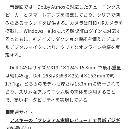
音響面では、Dolby Atmosに対応したチューニングス
ピーカーとスマートアンプを搭載しており、クリアで深
みのあるサウンドを提供する。カメラはFHD+IRカメラを
搭載し、Windows Helloによる顔認証ログインに対応す
るとともに、AIノイズリダクション機能を備えたデュア
ルデジタルマイクにより、クリアなオンライン会議を実
現する。
Dell 14Sはサイズが313.7×224×15.3mm で最小重量
は約1.45kg、Dell 16Sは356.8×251.4×15.3mmで約
1.77kg。どちらのモデルも厚さは15.3mmに統一されて
おり、スリムなアルミニウム製の筐体を採用すること
で、高いポータビリティを実現している
■関連サイト
アスキーの「プレミアム実機レビュー」で最新デジギ
アを選ぼう!!