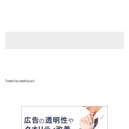
Tweets by weeklyascii