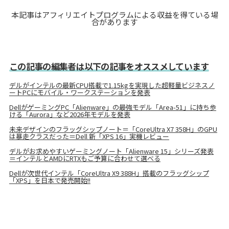
本記事はアフィリエイトプログラムによる収益を得ている場
合があります
この記事の編集者は以下の記事をオススメしています
デルがインテルの最新CPU搭載で1.15kgを実現した超軽量ビジネスノ
ートPCにモバイル・ワークステーションを発表
DellがゲーミングPC「Alienware」の最強モデル「Area-51」に持ち歩
ける「Aurora」など2026年モデルを発表
未来デザインのフラッグシップノート＝「CoreUltra X7 358H」のGPU
は暴走クラスだった＝Dell 新「XPS 16」実機レビュー
デルがお求めやすいゲーミングノート「Alienware 15」シリーズ発表
＝インテルとAMDにRTXもご予算に合わせて選べる
Dellが次世代インテル「CoreUltra X9 388H」搭載のフラッグシップ
「XPS」を日本で発売開始!!