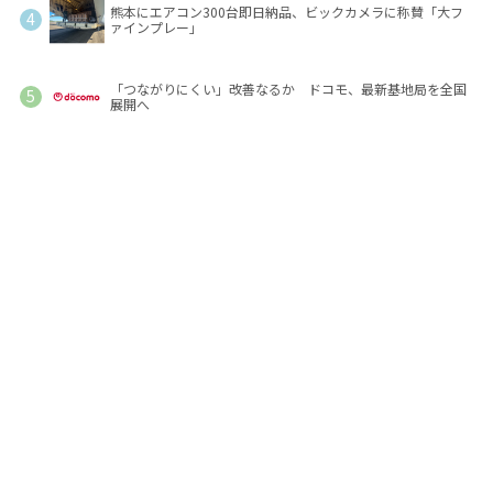
熊本にエアコン300台即日納品、ビックカメラに称賛「大フ
ァインプレー」
「つながりにくい」改善なるか ドコモ、最新基地局を全国
展開へ