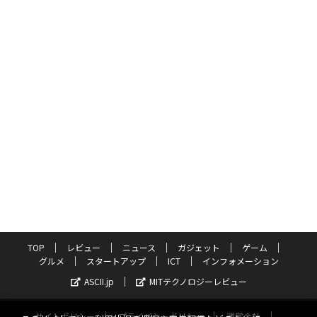
TOP
レビュー
ニュース
ガジェット
ゲーム
グルメ
スタートアップ
ICT
インフォメーション
ASCII.jp
MITテクノロジーレビュー
サイトポリシー
プライバシーポリシー
運営会社