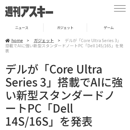
t
o
g
g
l
ニュース
ガジェット
ゲーム
e
n
a
home
>
ガジェット
>
デルが「Core Ultra Series 3」
v
搭載でAIに強い新型スタンダードノートPC「Dell 14S/16S」を発
i
表
g
a
t
デルが「Core Ultra
i
o
n
Series 3」搭載でAIに強
い新型スタンダードノ
ートPC「Dell
14S/16S」を発表