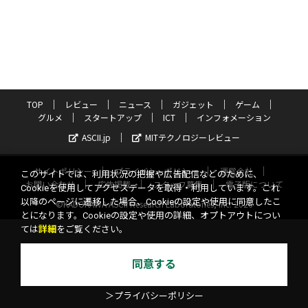
TOP
レビュー
ニュース
ガジェット
ゲーム
グルメ
スタートアップ
ICT
インフォメーション
ASCII.jp
MITテクノロジーレビュー
サイトポリシー
プライバシーポリシー
運営会社
このサイトでは、利用状況の把握や広告配信などのために、
お問い合わせ
広告掲載
スタッフ募集
電子版について
Cookieを使用してアクセスデータを取得・利用しています。これ
以降のページに遷移した場合、Cookieの設定や使用に同意したこ
©KADOKAWA ASCII Research Laboratories, Inc. 2026
とになります。Cookieの設定や使用の詳細、オプトアウトについ
ては
詳細
をご覧ください。
同意する
＞プライバシーポリシー