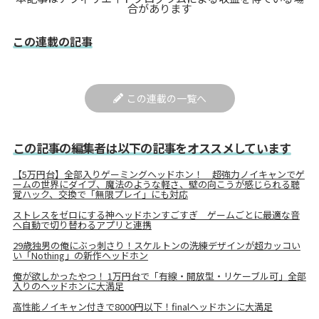
合があります
この連載の記事
この連載の一覧へ
この記事の編集者は以下の記事をオススメしています
【5万円台】全部入りゲーミングヘッドホン！ 超強力ノイキャンでゲ
ームの世界にダイブ、魔法のような軽さ、壁の向こうが感じられる聴
覚ハック、交換で「無限プレイ」にも対応
ストレスをゼロにする神ヘッドホンすごすぎ ゲームごとに最適な音
へ自動で切り替わるアプリと連携
29歳独男の俺にぶっ刺さり！スケルトンの洗練デザインが超カッコい
い「Nothing」の新作ヘッドホン
俺が欲しかったやつ！ 1万円台で「有線・開放型・リケーブル可」全部
入りのヘッドホンに大満足
高性能ノイキャン付きで8000円以下！finalヘッドホンに大満足