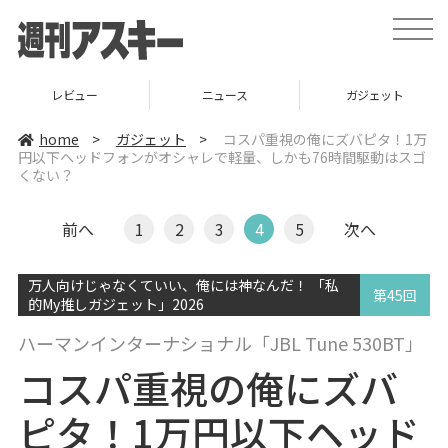
t
o
g
g
l
レビュー
ニュース
ガジェット
e
n
a
home
>
ガジェット
>
コスパ重視の俺にズバピタ！1万
v
円以下ヘッドフォンがオシャレで軽量、しかも76時間駆動はスゴ
i
くない？
g
a
t
i
前へ
1
2
3
4
5
次へ
o
n
万人向けじゃなくていい、俺には神なんだ！ 「私
第45回
的My推しガジェット」2026
ハーマンインターナショナル「JBL Tune 530BT」
コスパ重視の俺にズバ
ピタ！1万円以下ヘッド