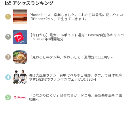
アクセスランキング
iPhoneケース、卒業しました。これからは最高に使いやすい
「iPhoneバック」で生きていきます。
【今日から】最大30％ポイント還元！PayPay自治体キャンペ
ーン 2026年8月開始分
「鬼おろし牛タン丼」がおいしそ！夏限定で1110円～
腰は大風量ファン、背中はペルチェ冷却。ダブルで身体を冷
やす1着2役のファン付きウェアが10,980円
「つながりにくい」改善なるか ドコモ、最新基地局を全国
展開へ