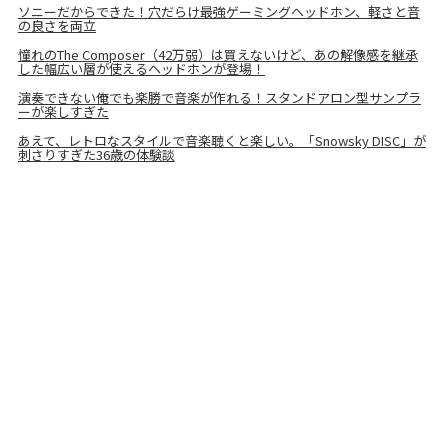
ソニーだからできた！穴だらけ最強ゲーミングヘッドホン、軽さと音
の良さを両立
憧れのThe Composer（42万弱）は買えないけど、あの解像感を継承
した幅広い層が使えるヘッドホンが登場！
演奏できない俺でも楽勝で音楽が作れる！スタンドアロン型サンプラ
ーが楽しすぎた
あえて、レトロなスタイルで音楽聴くと楽しい。「Snowsky DISC」が
刺さりすぎた36歳の体験談