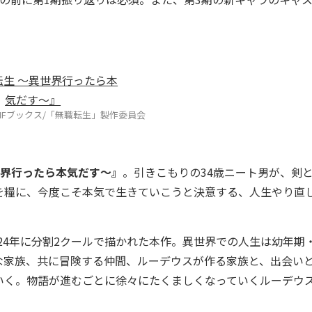
MFブックス/「無職転生」製作委員会
異世界行ったら本気だす～』
。引きこもりの34歳ニート男が、剣
を糧に、今度こそ本気で生きていこうと決意する、人生やり直
2024年に分割2クールで描かれた本作。異世界での人生は幼年期
な家族、共に冒険する仲間、ルーデウスが作る家族と、出会い
いく。物語が進むごとに徐々にたくましくなっていくルーデウ