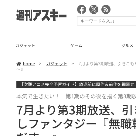
ガジェット
ゲーム
グルメ
home
>
ガジェット
>
7月より第3期放送、引きこ
～』
【次期アニメ完全予習ガイド】放送前に原作＆前作を網羅せ
本気で生きたい！ 第1期のその後を描く第3期
7月より第3期放送、
しファンタジー『無職