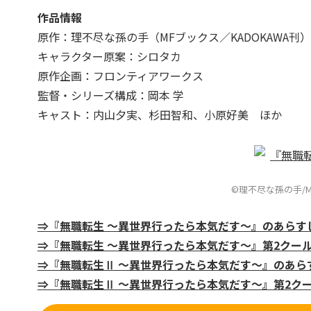
作品情報
原作：理不尽な孫の手（MFブックス／KADOKAWA刊）
キャラクター原案：シロタカ
原作企画：フロンティアワークス
監督・シリーズ構成：岡本 学
キャスト：内山夕実、杉田智和、小原好美 ほか
©理不尽な孫の手/
⇒『無職転生 ～異世界行ったら本気だす～』のあらす
⇒『無職転生 ～異世界行ったら本気だす～』第2クー
⇒『無職転生Ⅱ ～異世界行ったら本気だす～』のあら
⇒『無職転生Ⅱ ～異世界行ったら本気だす～』第2ク