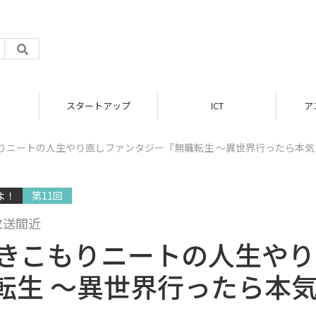
スタートアップ
ICT
ア
もりニートの人生やり直しファンタジー『無職転生 ～異世界行ったら本気
よ！
第11回
放送間近
引きこもりニートの人生や
転生 ～異世界行ったら本