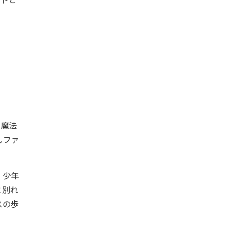
と魔法
しファ
・少年
と別れ
スの歩