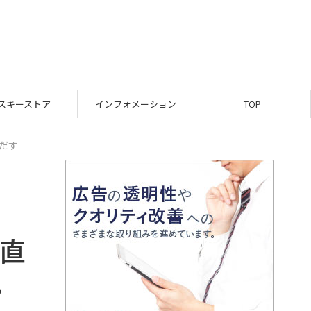
スキーストア
インフォメーション
TOP
だす
り直
気