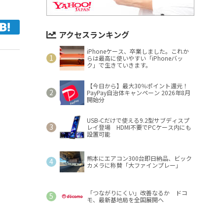
アクセスランキング
iPhoneケース、卒業しました。これか
らは最高に使いやすい「iPhoneバッ
ク」で生きていきます。
【今日から】最大30％ポイント還元！
PayPay自治体キャンペーン 2026年8月
開始分
USB-Cだけで使える9.2型サブディスプ
レイ登場 HDMI不要でPCケース内にも
設置可能
熊本にエアコン300台即日納品、ビック
カメラに称賛「大ファインプレー」
「つながりにくい」改善なるか ドコ
モ、最新基地局を全国展開へ