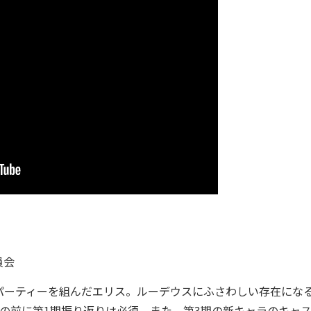
員会
ーティーを組んだエリス。ルーデウスにふさわしい存在にな
の前に第1期振り返りは必須。また、第3期の新キャラのキャ