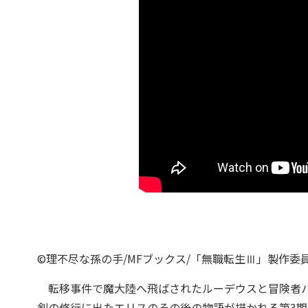
©理不尽な孫の手/MFブックス/「無職転生Ⅲ」製作委
転移事件で魔大陸へ飛ばされたルーデウスと冒険者パ
剣の修行に出たエリスのその後の物語が描かれる第3期