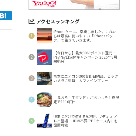
アクセスランキング
iPhoneケース、卒業しました。これか
らは最高に使いやすい「iPhoneバッ
ク」で生きていきます。
【今日から】最大30％ポイント還元！
PayPay自治体キャンペーン 2026年8月
開始分
熊本にエアコン300台即日納品、ビック
カメラに称賛「大ファインプレー」
「鬼おろし牛タン丼」がおいしそ！夏限
定で1110円～
USB-Cだけで使える9.2型サブディスプ
レイ登場 HDMI不要でPCケース内にも
設置可能