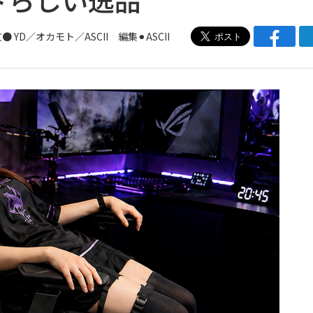
● YD／オカモト／ASCII 編集⚫︎ASCII