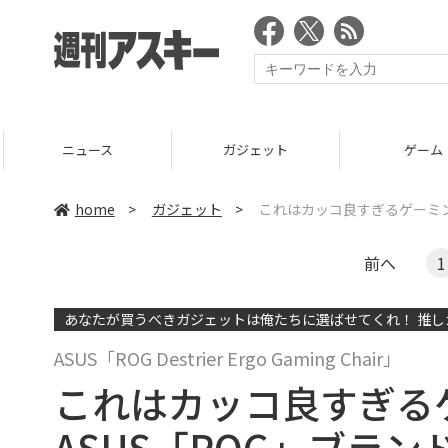
ニュース
ガジェット
ゲーム
home
>
ガジェット
>
これはカッコ良すぎるゲーミン
前へ
1
あなたが買うべきガジェットは俺たちに選ばせてくれ！ 推しガ
ASUS「ROG Destrier Ergo Gaming Chair」
これはカッコ良すぎる
ASUS「ROG」ブラ