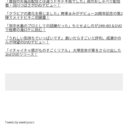
「普段のお風呂配信とは違うドキドキ感でした」夜のおしゃべり配信
者・羽川つばさがDVDデビュー！
「グラビアの進化を感じました」時東ぁみがデビュー20周年記念の第2
弾でメイドビキニ初披露！
「年中水着のプロとしての試練だった」ちとせよしのが24th BD＆DVD
で極寒の海ロケに挑む！
「うれしい気持ちでいっぱいです」 脱いだらすごいと評判、成瀬かの
んが待望のDVDデビュー！
「イチャイチャ感がものすごくリアル」 大塚杏奈が素をさらけ出した
2nd DVDリリース！
Tweets by weeklyascii