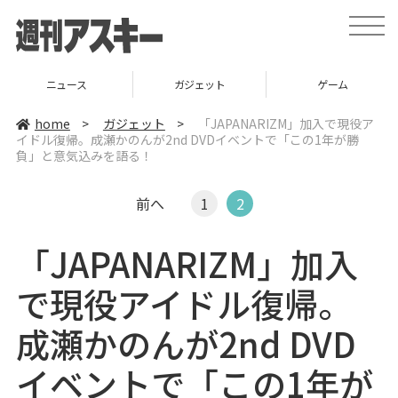
t
o
g
g
l
ガジェット
ゲーム
グルメ
e
n
a
home
>
ガジェット
>
「JAPANARIZM」加入で現役ア
v
イドル復帰。成瀬かのんが2nd DVDイベントで「この1年が勝
i
負」と意気込みを語る！
g
a
t
i
前へ
1
2
o
n
「JAPANARIZM」加入
で現役アイドル復帰。
成瀬かのんが2nd DVD
イベントで「この1年が