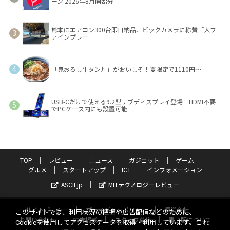
ーン 2026年8月開始分
熊本にエアコン300台即日納品、ビックカメラに称賛「大フ
ァインプレー」
「鬼おろし牛タン丼」がおいしそ！夏限定で1110円～
USB-Cだけで使える9.2型サブディスプレイ登場 HDMI不要
でPCケース内にも設置可能
TOP
レビュー
ニュース
ガジェット
ゲーム
グルメ
スタートアップ
ICT
インフォメーション
ASCII.jp
MITテクノロジーレビュー
サイトポリシー
プライバシーポリシー
運営会社
このサイトでは、利用状況の把握や広告配信などのために、
お問い合わせ
広告掲載
スタッフ募集
電子版について
Cookieを使用してアクセスデータを取得・利用しています。これ