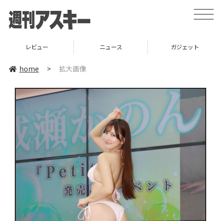
toggle
naviga
レビュー
ニュース
ガジェット
home
>
拡大画像