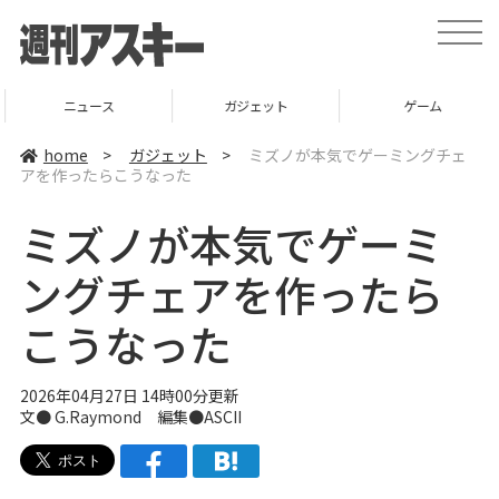
t
o
g
g
l
ニュース
ガジェット
ゲーム
e
n
a
home
>
ガジェット
>
ミズノが本気でゲーミングチェ
v
アを作ったらこうなった
i
g
a
ミズノが本気でゲーミ
t
i
o
ングチェアを作ったら
n
こうなった
2026年04月27日 14時00分更新
文● G.Raymond 編集●ASCII