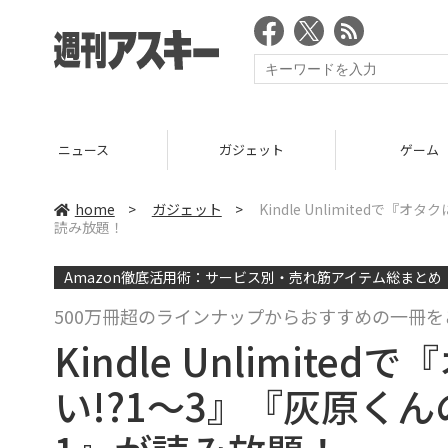
ニュース
ガジェット
ゲーム
home
>
ガジェット
>
Kindle Unlimited
読み放題！
Amazon徹底活用術：サービス別・売れ筋アイテム総まとめ
500万冊超のラインナップからおすすめの一冊を
Kindle Unlimi
い!?1～3』『灰原く