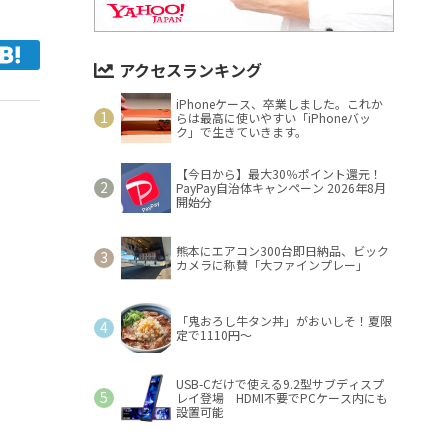
アクセスランキング
iPhoneケース、卒業しました。これか
らは最高に使いやすい「iPhoneバッ
ク」で生きていきます。
【今日から】最大30％ポイント還元！
PayPay自治体キャンペーン 2026年8月
開始分
熊本にエアコン300台即日納品、ビック
カメラに称賛「大ファインプレー」
「鬼おろし牛タン丼」がおいしそ！夏限
定で1110円～
USB-Cだけで使える9.2型サブディスプ
レイ登場 HDMI不要でPCケース内にも
設置可能