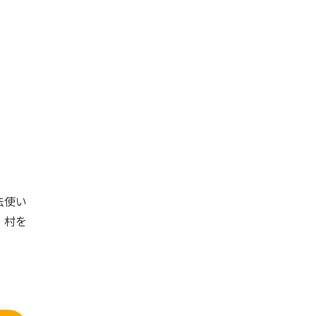
法使い
、村を