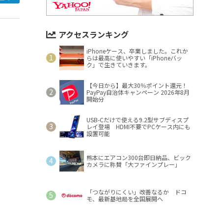
アクセスランキング
iPhoneケース、卒業しました。これか
らは最高に使いやすい「iPhoneバッ
ク」で生きていきます。
【今日から】最大30％ポイント還元！
PayPay自治体キャンペーン 2026年8月
開始分
USB-Cだけで使える9.2型サブディスプ
レイ登場 HDMI不要でPCケース内にも
設置可能
熊本にエアコン300台即日納品、ビック
カメラに称賛「大ファインプレー」
「つながりにくい」改善なるか ドコ
モ、最新基地局を全国展開へ