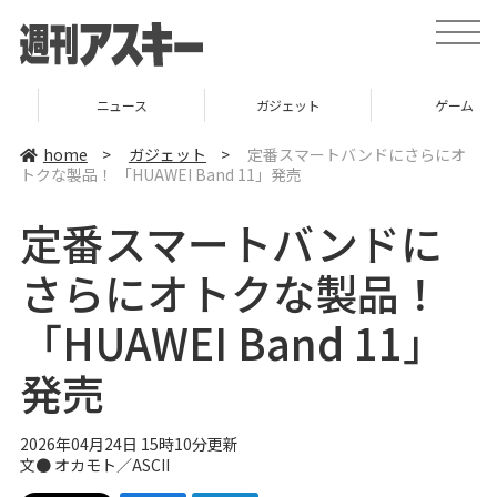
t
o
g
g
l
ニュース
ガジェット
ゲーム
e
n
a
home
>
ガジェット
>
定番スマートバンドにさらにオ
v
トクな製品！ 「HUAWEI Band 11」発売
i
g
a
定番スマートバンドに
t
i
o
さらにオトクな製品！
n
「HUAWEI Band 11」
発売
2026年04月24日 15時10分更新
文● オカモト／ASCII