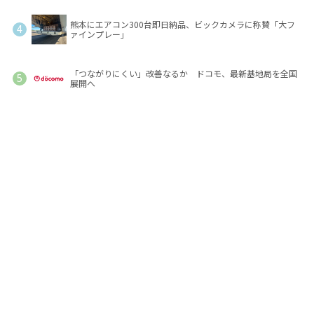
熊本にエアコン300台即日納品、ビックカメラに称賛「大フ
ァインプレー」
「つながりにくい」改善なるか ドコモ、最新基地局を全国
展開へ