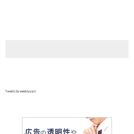
Tweets by weeklyascii