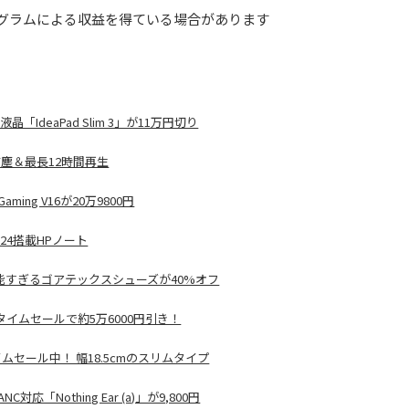
グラムによる収益を得ている場合があります
IdeaPad Slim 3」が11万円切り
水防塵＆最長12時間再生
ming V16が20万9800円
2024搭載HPノート
能すぎるゴアテックスシューズが40%オフ
）がタイムセールで約5万6000円引き！
ムセール中！ 幅18.5cmのスリムタイプ
「Nothing Ear (a)」が9,800円