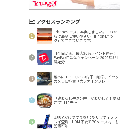
アクセスランキング
iPhoneケース、卒業しました。これか
らは最高に使いやすい「iPhoneバッ
ク」で生きていきます。
【今日から】最大30％ポイント還元！
PayPay自治体キャンペーン 2026年8月
開始分
熊本にエアコン300台即日納品、ビック
カメラに称賛「大ファインプレー」
「鬼おろし牛タン丼」がおいしそ！夏限
定で1110円～
USB-Cだけで使える9.2型サブディスプ
レイ登場 HDMI不要でPCケース内にも
設置可能