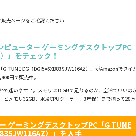
は販売ページをご確認ください
ンピューター ゲーミングデスクトップPC
16AZ）」をチェック！
「
G TUNE DG（DGI5A6XB83SJW116AZ）
」がAmazonでタイ
,800円
で販売中。
かで迷いやすい。メモリは16GBで足りるのか、空冷でいいの
6GB）とメモリ32GB、水冷CPUクーラー、3年保証まで揃って28
 ゲーミングデスクトップPC「G TUNE
B83SJW116AZ）」を入手