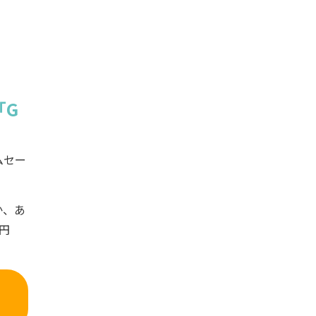
「G
ムセー
か、あ
万円