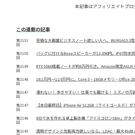
本記事はアフィリエイトプロ
この連載の記事
安価な大画面ビジネスノート欲しい人へ。WUXGA15.3型液晶「
第2151
回
バッグに付けるBoseスピーカーが13,090円。IP67防
第2150
回
RTX 5060搭載ノートが約6万円引き。Amazon限定ASUS Ga
第2149
回
18.1万円→12.9万円に。Core 5・16GBメモリ・Office 
第2148
回
濡れない！ 歩きやすい！ 仕事でも履ける！ ミズノの万
第2147
回
【本日最終日】iPhone Air 512GB（ライトゴールド
第2147
回
6分で氷を作れる卓上製氷機「アイスゴロンSlim」がタイ
第2146
回
透明デザインと性能両方欲しいなら。LDAC・最大45dB ANC対応
第2145