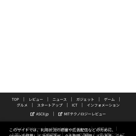
TOP
レビュー
ニュース
ガジェット
ゲーム
グルメ
スタートアップ
ICT
インフォメーション
ASCII.jp
MITテクノロジーレビュー
サイトポリシー
プライバシーポリシー
運営会社
このサイトでは、利用状況の把握や広告配信などのために、
お問い合わせ
広告掲載
スタッフ募集
電子版について