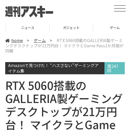
t
o
g
g
l
ニュース
ガジェット
ゲーム
e
n
a
home
>
ゲーム
>
RTX 5060搭載のGALLERIA製ゲーミ
v
ングデスクトップが21万円台！ マイクラとGame Pass1か月版が
i
同梱
g
a
t
i
Amazonで見つけた！ “ハズさない”ゲーミングア
第247
o
回
イテム集
n
RTX 5060搭載の
GALLERIA製ゲーミング
デスクトップが21万円
台！ マイクラとGame