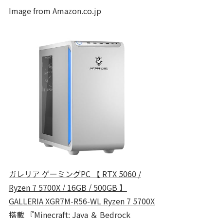
Image from Amazon.co.jp
ガレリア ゲーミングPC 【 RTX 5060 /
Ryzen 7 5700X / 16GB / 500GB 】
GALLERIA XGR7M-R56-WL Ryzen 7 5700X
搭載 『Minecraft: Java ＆ Bedrock