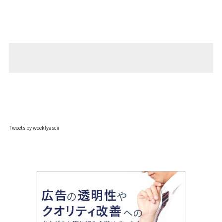
Tweets by weeklyascii