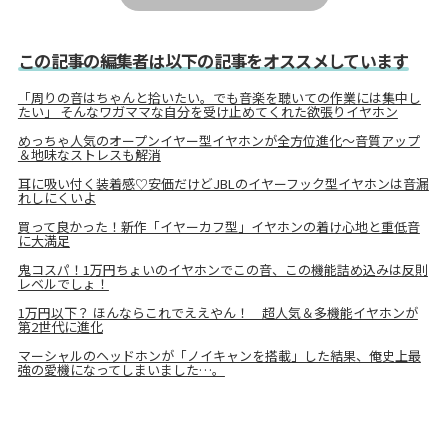
この記事の編集者は以下の記事をオススメしています
「周りの音はちゃんと拾いたい。でも音楽を聴いての作業には集中し
たい」 そんなワガママな自分を受け止めてくれた欲張りイヤホン
めっちゃ人気のオープンイヤー型イヤホンが全方位進化〜音質アップ
＆地味なストレスも解消
耳に吸い付く装着感♡安価だけどJBLのイヤーフック型イヤホンは音漏
れしにくいよ
買って良かった！新作「イヤーカフ型」イヤホンの着け心地と重低音
に大満足
鬼コスパ！1万円ちょいのイヤホンでこの音、この機能詰め込みは反則
レベルでしょ！
1万円以下？ ほんならこれでええやん！ 超人気＆多機能イヤホンが
第2世代に進化
マーシャルのヘッドホンが「ノイキャンを搭載」した結果、俺史上最
強の愛機になってしまいました…。