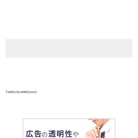
Tweets by weeklyascii