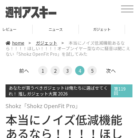
t
o
g
g
l
ニュース
ガジェット
ゲーム
e
n
a
home
>
ガジェット
>
本当にノイズ低減機能あるな
v
ら！！！！ほしい！！！！オープンイヤー型なのに騒音は聞こえ
i
ない「Shokz OpenFit Pro」を試してみた
g
a
t
i
前へ
1
2
3
4
5
次へ
o
n
あなたが買うべきガジェットは俺たちに選ばせてく
第119
回
れ！ 推しガジェット大賞 2026
Shokz「Shokz OpenFit Pro」
本当にノイズ低減機能
あるなら！！！！ほし