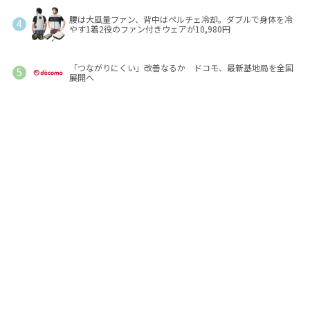
腰は大風量ファン、背中はペルチェ冷却。ダブルで身体を冷
やす1着2役のファン付きウェアが10,980円
「つながりにくい」改善なるか ドコモ、最新基地局を全国
展開へ