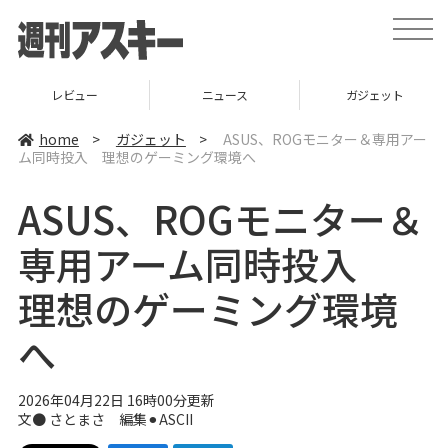
t
o
g
g
l
レビュー
ニュース
ガジェット
e
n
a
home
>
ガジェット
>
ASUS、ROGモニター＆専用アー
v
ム同時投入 理想のゲーミング環境へ
i
g
a
ASUS、ROGモニター＆
t
i
o
専用アーム同時投入
n
理想のゲーミング環境
へ
2026年04月22日 16時00分更新
文● さとまさ 編集⚫︎ASCII