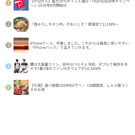
【今日から】最大30％ポイント還元！PayPay自治体キャンペ
ーン 2026年8月開始分
「鬼おろし牛タン丼」がおいしそ！夏限定で1110円～
iPhoneケース、卒業しました。これからは最高に使いやすい
「iPhoneバック」で生きていきます。
腰は大風量ファン、背中はペルチェ冷却。ダブルで身体を冷
やす1着2役のファン付きウェアが10,980円
【今週】食べ放題2000円以下へ！ 7日間限定、しゃぶ葉ラン
チがお得