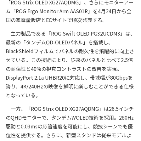
「ROG Strix OLED XG27AQDMG」、さらにモニターアー
ム「ROG Ergo Monitor Arm AAS01R」を4月24日から全
国の家電量販店とECサイトで順次発売する。
主力製品である「ROG Swift OLED PG32UCDM3」は、
最新の「タンデムQD-OLEDパネル」を搭載し、
BlackShieldフィルムでパネルの耐久性を飛躍的に向上さ
せている。この技術により、従来のパネルと比べて2.5倍
の耐傷性と40%の視覚コントラストの改善を実現。
DisplayPort 2.1a UHBR20に対応し、帯域幅が80Gbpsを
誇り、4K/240Hzの映像を鮮明に楽しむことができる仕様
となっている。
一方、「ROG Strix OLED XG27AQDMG」は26.5インチ
のQHDモニターで、タンデムWOLED技術を採用。280Hz
駆動と0.03msの応答速度を可能にし、競技シーンでも優
位性を提供する。さらに、新型スタンドは従来モデルよ