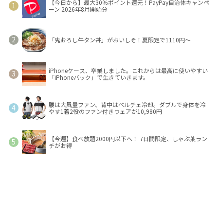
【今日から】最大30％ポイント還元！PayPay自治体キャンペ
ーン 2026年8月開始分
「鬼おろし牛タン丼」がおいしそ！夏限定で1110円～
iPhoneケース、卒業しました。これからは最高に使いやすい
「iPhoneバック」で生きていきます。
腰は大風量ファン、背中はペルチェ冷却。ダブルで身体を冷
やす1着2役のファン付きウェアが10,980円
【今週】食べ放題2000円以下へ！ 7日間限定、しゃぶ葉ラン
チがお得