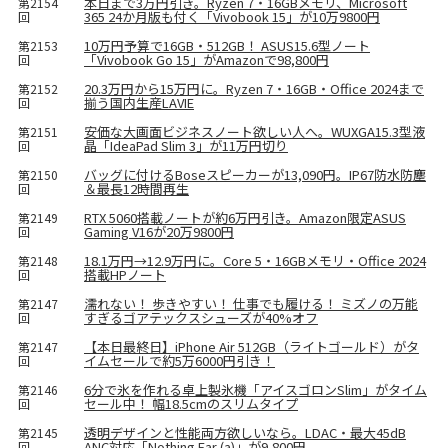
本日まで3万円引き。Ryzen 7・16GBメモリ、Microsoft
第2154
365 24か月版も付く「Vivobook 15」が10万9800円
回
10万円予算で16GB・512GB！ ASUS15.6型ノート
第2153
「Vivobook Go 15」がAmazonで98,800円
回
20.3万円から15万円に。Ryzen 7・16GB・Office 2024まで
第2152
揃う国内生産LAVIE
回
安価な大画面ビジネスノート欲しい人へ。WUXGA15.3型液
第2151
晶「IdeaPad Slim 3」が11万円切り
回
バッグに付けるBoseスピーカーが13,090円。IP67防水防塵
第2150
＆最長12時間再生
回
RTX 5060搭載ノートが約6万円引き。Amazon限定ASUS
第2149
Gaming V16が20万9800円
回
18.1万円→12.9万円に。Core 5・16GBメモリ・Office 2024
第2148
搭載HPノート
回
濡れない！ 歩きやすい！ 仕事でも履ける！ ミズノの万能
第2147
すぎるゴアテックスシューズが40%オフ
回
【本日最終日】iPhone Air 512GB（ライトゴールド）がタ
第2147
イムセールで約5万6000円引き！
回
6分で氷を作れる卓上製氷機「アイスゴロンSlim」がタイム
第2146
セール中！ 幅18.5cmのスリムタイプ
回
透明デザインと性能両方欲しいなら。LDAC・最大45dB
第2145
ANC対応「Nothing Ear (a)」が9,800円
回