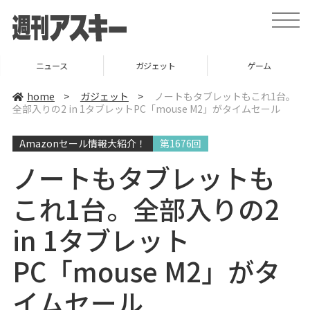
t
o
g
g
l
ニュース
ガジェット
ゲーム
e
n
a
home
>
ガジェット
>
ノートもタブレットもこれ1台。
v
全部入りの2 in 1タブレットPC「mouse M2」がタイムセール
i
g
a
Amazonセール情報大紹介！
第1676回
t
i
o
ノートもタブレットも
n
これ1台。全部入りの2
in 1タブレット
PC「mouse M2」がタ
イムセール