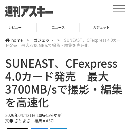
t
o
g
g
l
ニュース
ガジェット
ゲーム
e
n
a
home
>
ガジェット
>
SUNEAST、CFexpress 4.0カー
v
ド発売 最大3700MB/sで撮影・編集を高速化
i
g
a
SUNEAST、CFexpress
t
i
o
4.0カード発売 最大
n
3700MB/sで撮影・編集
を高速化
2026年04月21日 10時45分更新
文● さとまさ 編集⚫︎ASCII