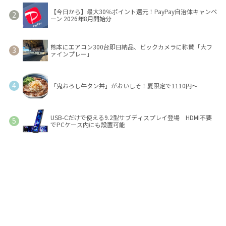
【今日から】最大30％ポイント還元！PayPay自治体キャンペ
ーン 2026年8月開始分
熊本にエアコン300台即日納品、ビックカメラに称賛「大フ
ァインプレー」
「鬼おろし牛タン丼」がおいしそ！夏限定で1110円～
USB-Cだけで使える9.2型サブディスプレイ登場 HDMI不要
でPCケース内にも設置可能