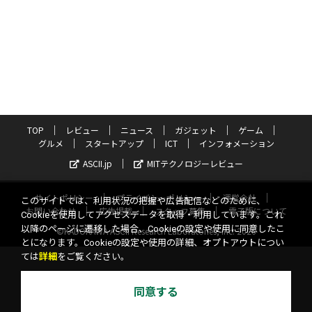
TOP
レビュー
ニュース
ガジェット
ゲーム
グルメ
スタートアップ
ICT
インフォメーション
ASCII.jp
MITテクノロジーレビュー
サイトポリシー
プライバシーポリシー
運営会社
このサイトでは、利用状況の把握や広告配信などのために、
お問い合わせ
広告掲載
スタッフ募集
電子版について
Cookieを使用してアクセスデータを取得・利用しています。これ
以降のページに遷移した場合、Cookieの設定や使用に同意したこ
©KADOKAWA ASCII Research Laboratories, Inc. 2026
とになります。Cookieの設定や使用の詳細、オプトアウトについ
ては
詳細
をご覧ください。
同意する