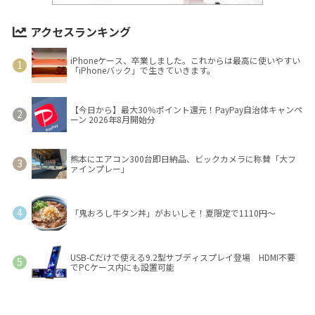
アクセスランキング
iPhoneケース、卒業しました。これからは最高に使いやすい
「iPhoneバック」で生きていきます。
【今日から】最大30％ポイント還元！PayPay自治体キャンペ
ーン 2026年8月開始分
熊本にエアコン300台即日納品、ビックカメラに称賛「大フ
ァインプレー」
「鬼おろし牛タン丼」がおいしそ！夏限定で1110円～
USB-Cだけで使える9.2型サブディスプレイ登場 HDMI不要
でPCケース内にも設置可能