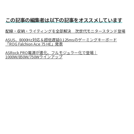
この記事の編集者は以下の記事をオススメしています
配線・収納・ライティングを全部解決 次世代モニタースタンド登場
ASUS、8000Hz対応＆超低遅延0.125msのゲーミングキーボード
「ROG Falchion Ace 75 HE」発表
ASRock PRO電源が進化、フルモジュラー化で登場｜
1000W/850W/750Wラインアップ