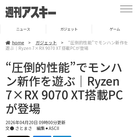
t
o
g
g
l
ニュース
ガジェット
ゲーム
e
n
a
home
>
ガジェット
>
“圧倒的性能”でモンハン新作を
v
遊ぶ｜Ryzen 7×RX 9070 XT搭載PCが登場
i
g
a
“圧倒的性能”でモンハ
t
i
o
ン新作を遊ぶ｜Ryzen
n
7×RX 9070 XT搭載PC
が登場
2026年04月20日 09時00分更新
文● さとまさ 編集⚫︎ASCII